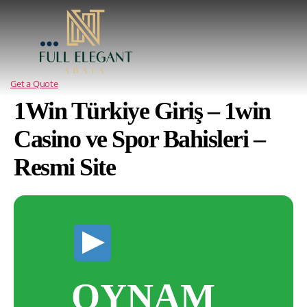
Full
Elegant
Abaya
Get a Quote
1Win Türkiye Giriş – 1win
Casino ve Spor Bahisleri –
Resmi Site
OYNAM