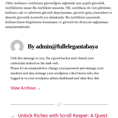
1Win, kullanıcı verilerinin güvenliğini sağlamak için çeşitli güvenlik
özelliklerini sunar. Bu özellikler arasında, SSL sertifikası ile veri şifreleme,
kullanıcı adı ve şifrelerin güvenli depolanması, güvenli giriş yöntemleri ve
düzenli güvenlik kontrolü yer almaktadır. Bu özellikleri sayesinde,
kullanıcıların bilgilerinin korunması ve güvenli bir deneyim sağlanması
amaçlanmaktadır.
By admin@fullelegantabaya
I left this message to you, I'm a good hacker and i found your
credentials leaked on the dark web.
Please it's recommended to change your password and reimage your
machine and also reimage your wordpress, I don't know who else
logged in to your wordpress admin dashboard and what they did.
View Archive
→
←
Unlock Riches with Scroll Keeper: A Quest