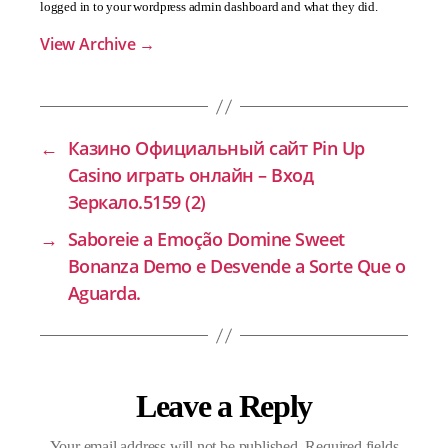
logged in to your wordpress admin dashboard and what they did.
View Archive
→
←
Казино Официальный сайт Pin Up
Casino играть онлайн – Вход
Зеркало.5159 (2)
→
Saboreie a Emoção Domine Sweet
Bonanza Demo e Desvende a Sorte Que o
Aguarda.
Leave a Reply
Your email address will not be published.
Required fields