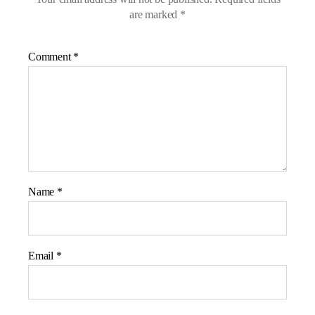
are marked
*
Comment
*
Name
*
Email
*