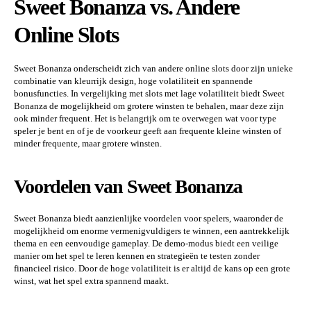
Sweet Bonanza vs. Andere
Online Slots
Sweet Bonanza onderscheidt zich van andere online slots door zijn unieke
combinatie van kleurrijk design, hoge volatiliteit en spannende
bonusfuncties. In vergelijking met slots met lage volatiliteit biedt Sweet
Bonanza de mogelijkheid om grotere winsten te behalen, maar deze zijn
ook minder frequent. Het is belangrijk om te overwegen wat voor type
speler je bent en of je de voorkeur geeft aan frequente kleine winsten of
minder frequente, maar grotere winsten.
Voordelen van Sweet Bonanza
Sweet Bonanza biedt aanzienlijke voordelen voor spelers, waaronder de
mogelijkheid om enorme vermenigvuldigers te winnen, een aantrekkelijk
thema en een eenvoudige gameplay. De demo-modus biedt een veilige
manier om het spel te leren kennen en strategieën te testen zonder
financieel risico. Door de hoge volatiliteit is er altijd de kans op een grote
winst, wat het spel extra spannend maakt.