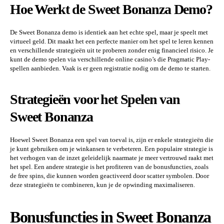
Hoe Werkt de Sweet Bonanza Demo?
De Sweet Bonanza demo is identiek aan het echte spel, maar je speelt met
virtueel geld. Dit maakt het een perfecte manier om het spel te leren kennen
en verschillende strategieën uit te proberen zonder enig financieel risico. Je
kunt de demo spelen via verschillende online casino’s die Pragmatic Play-
spellen aanbieden. Vaak is er geen registratie nodig om de demo te starten.
Strategieën voor het Spelen van
Sweet Bonanza
Hoewel Sweet Bonanza een spel van toeval is, zijn er enkele strategieën die
je kunt gebruiken om je winkansen te verbeteren. Een populaire strategie is
het verhogen van de inzet geleidelijk naarmate je meer vertrouwd raakt met
het spel. Een andere strategie is het profiteren van de bonusfuncties, zoals
de free spins, die kunnen worden geactiveerd door scatter symbolen. Door
deze strategieën te combineren, kun je de opwinding maximaliseren.
Bonusfuncties in Sweet Bonanza