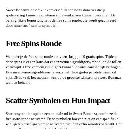
Sweet Bonanza beschikt over verschillende bonusfuncties die je
spelervaring kunnen verbeteren en je winkansen kunnen vergroten. De
belangrijkste bonusfunctie is de free spins ronde, die wordt geactiveerd
door minstens 4 scatter symbolen.
Free Spins Ronde
Wanneer je de free spins ronde activeert, krijg je 10 gratis spins. Tijdens
deze spins is er een kans dat er een vermenigvuldigersymbool op de rollen
verschijnt. Deze vermenigvuldigers kunnen je winst aanzienlijk verhogen.
Hoe meer vermenigvuldigers je verzamelt, hoe groter je totale winst zal
zijn. Dit is vaak het moment waarop de grootste winsten in Sweet Bonanza
worden behaald.
Scatter Symbolen en Hun Impact
Scatter symbolen spelen een cruciale rol in Sweet Bonanza, omdat ze de
free spins ronde activeren. Deze symbolen hoeven niet op een specifieke
winlijn te verschijnen om te activeren, wat hen extra waardevol maakt. Hoe