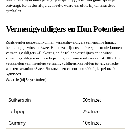
meer scatter symbolen je tegelijkertijd krijgt, hoe meer gratis spins je
ontvangt. Het is dus altijd de moeite waard om uit te kijken naar deze
symbolen.
Vermenigvuldigers en Hun Potentieel
Zoals eerder genoemd, kunnen vermenigvuldigers een enorme impact
hebben op je winst in Sweet Bonanza. Tijdens de free spins ronde kunnen
vermenigvuldigers willekeurig op de rollen verschijnen en je winst
vermenigvuldigen met een bepaald getal, variërend van 2x tot 100x. Het
verzamelen van meerdere vermenigvuldigers kan leiden tot gigantische
winsten, waardoor Sweet Bonanza een enorm aantrekkelijk spel maakt.
Symbool
Waarde (bij 5 symbolen)
Suikerspin
50x Inzet
Lollipop
25x Inzet
Gummy
10x Inzet