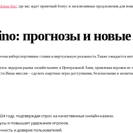
khstan.fun/
, где вас ждет приятный бонус и эксклюзивные предложения для нов
ino: прогнозы и новые
ючая киберспортивные ставки и виртуальную реальность.Также ожидается инте
тать лидером рынка онлайн‑казино в Центральной Азии, привлекая игроков не то
та.Наша миссия – сделать азартные игры доступными, безопасными и захваты
2024 году, подтверждая спрос на качественные онлайн‑казино.
усы и повышает удержание игроков.
чность и доверие пользователей.