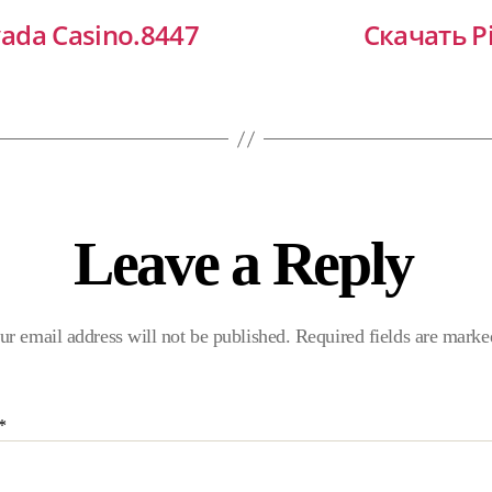
ada Casino.8447
Скачать Pi
Leave a Reply
ur email address will not be published.
Required fields are mark
*