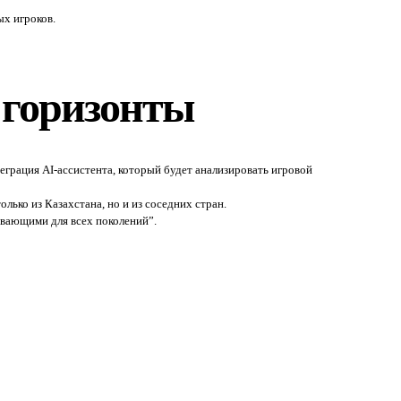
ых игроков.
 горизонты
грация AI‑ассистента, который будет анализировать игровой
лько из Казахстана, но и из соседних стран.
вающими для всех поколений”.