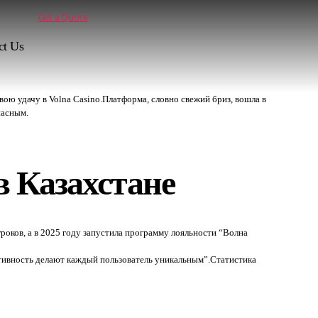
Get a Quote
ct Us
вою удачу в Volna Casino.Платформа, словно свежий бриз, вошла в
пасным.
в Казахстане
гроков, а в 2025 году запустила программу лояльности “Волна
аптивность делают каждый пользователь уникальным”.Статистика