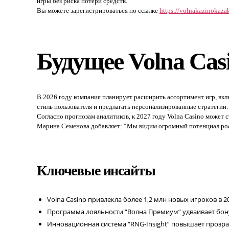
игры без риска потери средств.
Вы можете зарегистрироваться по ссылке
https://volnakazinokaza
Будущее Volna Cas
В 2026 году компания планирует расширить ассортимент игр, вкл
стиль пользователя и предлагать персонализированные стратегии.
Согласно прогнозам аналитиков, к 2027 году Volna Casino может с
Марина Семенова добавляет: “Мы видим огромный потенциал рос
Ключевые инсайты
Volna Casino привлекла более 1,2 млн новых игроков в 
Программа лояльности “Волна Премиум” удваивает бон
Инновационная система “RNG‑Insight” повышает прозра