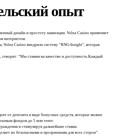
ельский опыт
менный дизайн и простоту навигации. Volna Casino применяет
ым интернетом.
, Volna Casino внедрила систему “RNG‑Insight”, которая
, говорит: “Мы ставим на качество и доступность.Каждый
цент от депозита в виде бонусных средств, которые можно
изовым фондом до 5 млн тенге.
граждения и стимулируя дальнейшие ставки.
елает их безопасными и прозрачными для всех сторон”.