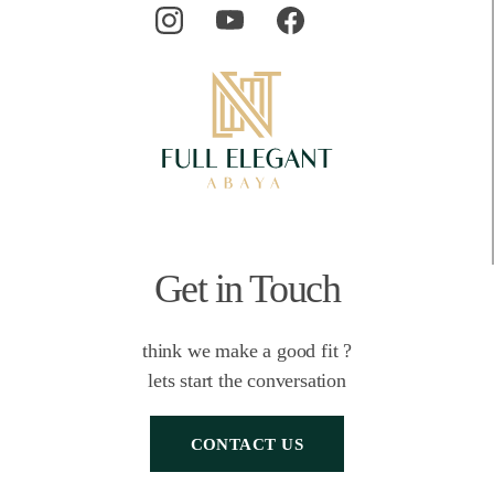
Get in Touch
think we make a good fit ?
lets start the conversation
CONTACT US