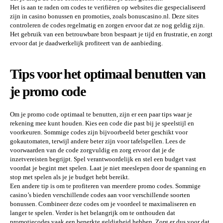
Het is aan te raden om codes te verifiëren op websites die gespecialiseerd
zijn in casino bonussen en promoties, zoals bonuscasino.nl. Deze sites
controleren de codes regelmatig en zorgen ervoor dat ze nog geldig zijn.
Het gebruik van een betrouwbare bron bespaart je tijd en frustratie, en zorgt
ervoor dat je daadwerkelijk profiteert van de aanbieding.
Tips voor het optimaal benutten van
je promo code
Om je promo code optimaal te benutten, zijn er een paar tips waar je
rekening mee kunt houden. Kies een code die past bij je speelstijl en
voorkeuren. Sommige codes zijn bijvoorbeeld beter geschikt voor
gokautomaten, terwijl andere beter zijn voor tafelspellen. Lees de
voorwaarden van de code zorgvuldig en zorg ervoor dat je de
inzetvereisten begrijpt. Spel verantwoordelijk en stel een budget vast
voordat je begint met spelen. Laat je niet meeslepen door de spanning en
stop met spelen als je je budget hebt bereikt.
Een andere tip is om te profiteren van meerdere promo codes. Sommige
casino’s bieden verschillende codes aan voor verschillende soorten
bonussen. Combineer deze codes om je voordeel te maximaliseren en
langer te spelen. Verder is het belangrijk om te onthouden dat
promotiecodes vaak een beperkte geldigheid hebben. Zorg er dus voor dat