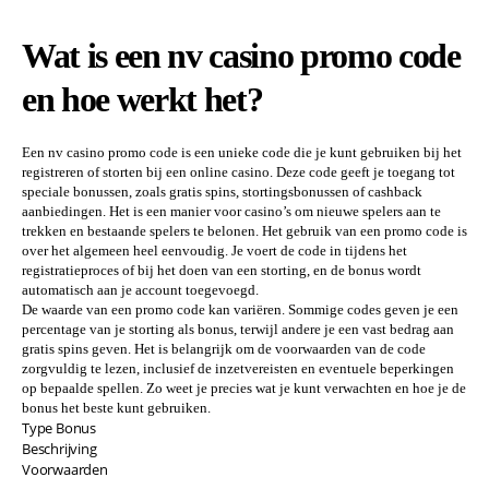
Wat is een nv casino promo code
en hoe werkt het?
Een nv casino promo code is een unieke code die je kunt gebruiken bij het
registreren of storten bij een online casino. Deze code geeft je toegang tot
speciale bonussen, zoals gratis spins, stortingsbonussen of cashback
aanbiedingen. Het is een manier voor casino’s om nieuwe spelers aan te
trekken en bestaande spelers te belonen. Het gebruik van een promo code is
over het algemeen heel eenvoudig. Je voert de code in tijdens het
registratieproces of bij het doen van een storting, en de bonus wordt
automatisch aan je account toegevoegd.
De waarde van een promo code kan variëren. Sommige codes geven je een
percentage van je storting als bonus, terwijl andere je een vast bedrag aan
gratis spins geven. Het is belangrijk om de voorwaarden van de code
zorgvuldig te lezen, inclusief de inzetvereisten en eventuele beperkingen
op bepaalde spellen. Zo weet je precies wat je kunt verwachten en hoe je de
bonus het beste kunt gebruiken.
Type Bonus
Beschrijving
Voorwaarden