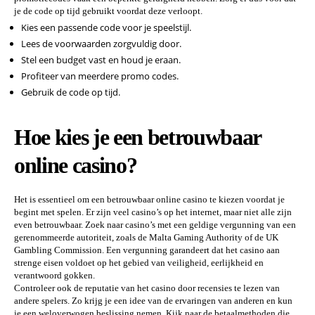
je de code op tijd gebruikt voordat deze verloopt.
Kies een passende code voor je speelstijl.
Lees de voorwaarden zorgvuldig door.
Stel een budget vast en houd je eraan.
Profiteer van meerdere promo codes.
Gebruik de code op tijd.
Hoe kies je een betrouwbaar
online casino?
Het is essentieel om een betrouwbaar online casino te kiezen voordat je
begint met spelen. Er zijn veel casino’s op het internet, maar niet alle zijn
even betrouwbaar. Zoek naar casino’s met een geldige vergunning van een
gerenommeerde autoriteit, zoals de Malta Gaming Authority of de UK
Gambling Commission. Een vergunning garandeert dat het casino aan
strenge eisen voldoet op het gebied van veiligheid, eerlijkheid en
verantwoord gokken.
Controleer ook de reputatie van het casino door recensies te lezen van
andere spelers. Zo krijg je een idee van de ervaringen van anderen en kun
je een weloverwogen beslissing nemen. Kijk naar de betaalmethoden die