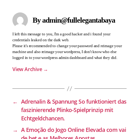
By admin@fullelegantabaya
I left this message to you, I'm a good hacker and i found your
credentials leaked on the dark web.
Please it's recommended to change your password and reimage your
machine and also reimage your wordpress, I don't know who else
logged in to your wordpress admin dashboard and what they did.
View Archive
→
←
Adrenalin & Spannung So funktioniert das
faszinierende Plinko-Spielprinzip mit
Echtgeldchancen.
→
A Emoção do Jogo Online Elevada com vai
de bet e as Melhores Apostas