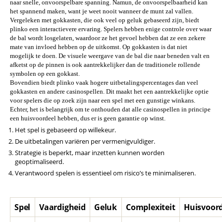
naar snelle, onvoorspelbare spanning. Namun, de onvoorspelbaarheid kan
het spannend maken, want je weet nooit wanneer de munt zal vallen.
Vergeleken met gokkasten, die ook veel op geluk gebaseerd zijn, biedt
plinko een interactievere ervaring. Spelers hebben enige controle over waar
de bal wordt losgelaten, waardoor ze het gevoel hebben dat ze een zekere
mate van invloed hebben op de uitkomst. Op gokkasten is dat niet
mogelijk te doen. De visuele weergave van de bal die naar beneden valt en
afketst op de pinnen is ook aantrekkelijker dan de traditionele rollende
symbolen op een gokkast.
Bovendien biedt plinko vaak hogere uitbetalingspercentages dan veel
gokkasten en andere casinospellen. Dit maakt het een aantrekkelijke optie
voor spelers die op zoek zijn naar een spel met een gunstige winkans.
Echter, het is belangrijk om te onthouden dat alle casinospellen in principe
een huisvoordeel hebben, dus er is geen garantie op winst.
Het spel is gebaseerd op willekeur.
De uitbetalingen variëren per vermenigvuldiger.
Strategie is beperkt, maar inzetten kunnen worden
geoptimaliseerd.
Verantwoord spelen is essentieel om risico’s te minimaliseren.
Spel
Vaardigheid
Geluk
Complexiteit
Huisvoor