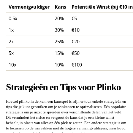
Vermenigvuldiger
Kans
Potentiële Winst (bij €10 in
0.5x
20%
€5
1x
30%
€10
2x
25%
€20
5x
15%
€50
10x
10%
€100
Strategieën en Tips voor Plinko
Hoewel plinko in de kern een kansspel is, zijn er toch enkele strategieën en
tips die je kunt gebruiken om je winkansen te optimaliseren. Eén populaire
strategie is om je inzet te spreiden over verschillende delen van het veld.
Dit vermindert het risico en vergroot de kans dat je een kleine winst
behaalt, in plaats van alles op één plek te zetten. Een andere strategie is om
te focussen op de winvakken met de hogere vermenigvuldigers, maar houd