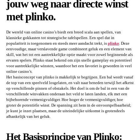
jouw weg naar directe winst
met plinko.
De wereld van online casino’s biedt een breed scala aan spellen, van
klassieke gokkasten tot strategische tafelspellen. Een spel dat in
populariteit is toegenomen en steeds meer aandacht trekt, is
plinko
. Deze
eenvoudige, maar verslavende game combineert geluk en een element van
skill, wat het tot een aantrekkelijke optie maakt voor zowel beginnende als
ervaren spelers. Plinko staat bekend om zijn snelle gameplay en potentieel
voor aantrekkelijke winsten, waardoor het een favoriet is geworden in veel
online casino’s.
Het basisconcept van plinko is makkelijk te begrijpen. Een bal wordt vanaf
de top van een speelveld losgelaten, en valt naar beneden terwijl het afketst
op verschillende pinnen of obstakels. Het doel is om de bal in een van de
verschillende winvakken onderaan het veld te laten landen, elk met een
bijbehorende vermenigvuldiger. Hoe hoger de vermenigvuldiger, hoe
groter de potentiële winst. De spanning zit hem in de onvoorspelbaarheid;
je kunt je inzet plaatsen, maar de uiteindelijke uitkomst is grotendeels
afhankelijk van het geluk.
Het Basisprincipe van Plinko: