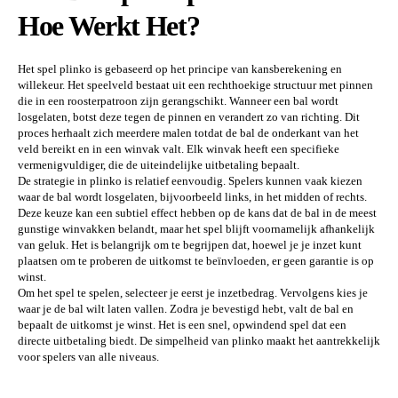
Hoe Werkt Het?
Het spel plinko is gebaseerd op het principe van kansberekening en
willekeur. Het speelveld bestaat uit een rechthoekige structuur met pinnen
die in een roosterpatroon zijn gerangschikt. Wanneer een bal wordt
losgelaten, botst deze tegen de pinnen en verandert zo van richting. Dit
proces herhaalt zich meerdere malen totdat de bal de onderkant van het
veld bereikt en in een winvak valt. Elk winvak heeft een specifieke
vermenigvuldiger, die de uiteindelijke uitbetaling bepaalt.
De strategie in plinko is relatief eenvoudig. Spelers kunnen vaak kiezen
waar de bal wordt losgelaten, bijvoorbeeld links, in het midden of rechts.
Deze keuze kan een subtiel effect hebben op de kans dat de bal in de meest
gunstige winvakken belandt, maar het spel blijft voornamelijk afhankelijk
van geluk. Het is belangrijk om te begrijpen dat, hoewel je je inzet kunt
plaatsen om te proberen de uitkomst te beïnvloeden, er geen garantie is op
winst.
Om het spel te spelen, selecteer je eerst je inzetbedrag. Vervolgens kies je
waar je de bal wilt laten vallen. Zodra je bevestigd hebt, valt de bal en
bepaalt de uitkomst je winst. Het is een snel, opwindend spel dat een
directe uitbetaling biedt. De simpelheid van plinko maakt het aantrekkelijk
voor spelers van alle niveaus.