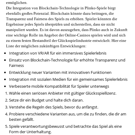
ermöglichen.
Die Integration von Blockchain-Technologie in Plinko-Spiele birgt
ebenfalls großes Potenzial. Blockchain könnte dazu beitragen, die
Transparenz und Fairness des Spiels zu erhöhen. Spieler könnten die
Ergebnisse jedes Spiels überprüfen und sicherstellen, dass sie nicht
manipuliert wurden. Es ist davon auszugehen, dass Plinko auch in Zukunft
eine wichtige Rolle im Angebot der Online-Casinos spielen wird und sich
zu einem festen Bestandteil der Glücksspielindustrie entwickelt. Hier eine
Liste der möglichen zukünftigen Entwicklungen:
Integration von VR/AR für ein immersives Spielerlebnis
Einsatz von Blockchain-Technologie für erhöhte Transparenz und
Fairness
Entwicklung neuer Varianten mit innovativen Funktionen
Integration mit sozialen Medien für ein gemeinsames Spielerlebnis
Verbesserte mobile Kompatibilität für Spieler unterwegs
Wähle einen seriösen Anbieter mit gültiger Glücksspiellizenz.
Setze dir ein Budget und halte dich daran.
Verstehe die Regeln des Spiels, bevor du anfängst.
Probiere verschiedene Varianten aus, um die zu finden, die dir am
besten gefällt.
Spiele verantwortungsbewusst und betrachte das Spiel als eine
Form der Unterhaltung.