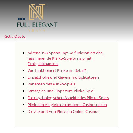
Full
Elegant
Abaya
Get a Quote
Adrenalin & Spannung: So funktioniert das
faszinierende Plinko-Spielprinzip mit
Echtgeldchancen.
Wie funktioniert Plinko im Detail?
Einsatzhöhe und Gewinnmultiplikatoren
Varianten des Plinko-Spiels
Strategien und Tipps zum Plinko-Spiel
Die psychologischen Aspekte des Plinko-Spiels
Plinko im Vergleich zu anderen Casinospielen
Die Zukunft von Plinko in Online-Casinos