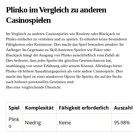
Plinko im Vergleich zu anderen
Casinospielen
Im Vergleich zu anderen Casinospielen wie Roulette oder Blackjack ist
Plinko einfacher zu verstehen und zu spielen. Es erfordert keine besonderen
Fähigkeiten oder Kenntnisse. Dies macht das Spiel besonders attraktiv für
Anfänger. Im Gegensatz zu Skill-basierten Spielen wie Poker oder
Blackjack hängt der Ausgang von Plinko ausschließlich vom Zufall ab.
Dies bedeutet, dass jeder Spieler die gleichen Gewinnchancen hat,
unabhängig von seiner Erfahrung oder seinem Können. Allerdings bietet
Plinko oft höhere Auszahlungsquoten als viele andere Casinospiele. Dies
macht das Spiel zu einer attraktiven Option für Spieler, die auf der Suche
nach höheren potenziellen Gewinnen sind.
Hier eine vergleichende Übersicht:
Spiel
Komplexität
Fähigkeit erforderlich
Auszahl
Plink
Niedrig
Keine
95-98%
o