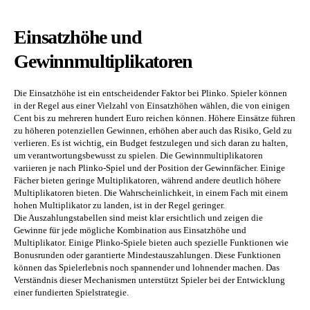
Einsatzhöhe und
Gewinnmultiplikatoren
Die Einsatzhöhe ist ein entscheidender Faktor bei Plinko. Spieler können
in der Regel aus einer Vielzahl von Einsatzhöhen wählen, die von einigen
Cent bis zu mehreren hundert Euro reichen können. Höhere Einsätze führen
zu höheren potenziellen Gewinnen, erhöhen aber auch das Risiko, Geld zu
verlieren. Es ist wichtig, ein Budget festzulegen und sich daran zu halten,
um verantwortungsbewusst zu spielen. Die Gewinnmultiplikatoren
variieren je nach Plinko-Spiel und der Position der Gewinnfächer. Einige
Fächer bieten geringe Multiplikatoren, während andere deutlich höhere
Multiplikatoren bieten. Die Wahrscheinlichkeit, in einem Fach mit einem
hohen Multiplikator zu landen, ist in der Regel geringer.
Die Auszahlungstabellen sind meist klar ersichtlich und zeigen die
Gewinne für jede mögliche Kombination aus Einsatzhöhe und
Multiplikator. Einige Plinko-Spiele bieten auch spezielle Funktionen wie
Bonusrunden oder garantierte Mindestauszahlungen. Diese Funktionen
können das Spielerlebnis noch spannender und lohnender machen. Das
Verständnis dieser Mechanismen unterstützt Spieler bei der Entwicklung
einer fundierten Spielstrategie.