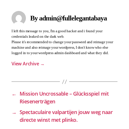
By admin@fullelegantabaya
I left this message to you, I'm a good hacker and i found your
credentials leaked on the dark web.
Please it's recommended to change your password and reimage your
machine and also reimage your wordpress, I don't know who else
logged in to your wordpress admin dashboard and what they did.
View Archive
→
←
Mission Uncrossable – Glücksspiel mit
Riesenerträgen
→
Spectaculaire valpartijen jouw weg naar
directe winst met plinko.