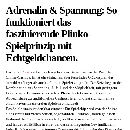
Adrenalin & Spannung: So
funktioniert das
faszinierende Plinko-
Spielprinzip mit
Echtgeldchancen.
Das Spiel
Plinko
erfreut sich wachsender Beliebtheit in der Welt der
Online-Casinos. Es ist ein einfaches, aber fesselndes Glücksspiel, das
sowohl Anfänger als auch erfahrene Spieler anspricht. Der Reiz liegt in der
Kombination aus Spannung, Zufall und der Möglichkeit, mit geringem
Einsatz hohe Gewinne zu erzielen.
Plinko
bietet eine willkommene
Abwechslung zu traditionellen Casinospielen und hat sich schnell zu
einem Favoriten unter den Spielern entwickelt.
Das Spielprinzip ist denkbar einfach: Ein Spielchip wird von der Spitze
eines Bretts mit vielen Stiften, sogenannten „Plinkos“, fallen gelassen.
Während der Chip nach unten fällt, prallt er von einem Stift zum nächsten
und landet schließlich in einer der darunter liegenden Gewinnfächern.
Jeder Fach hat einen bestimmten Gewinnmultiplikator, der den Einsatz des