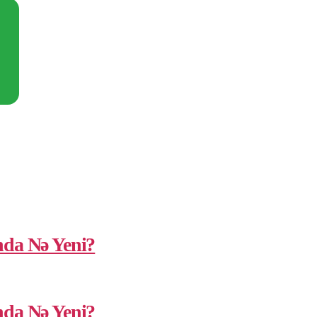
nda Nə Yeni?
nda Nə Yeni?