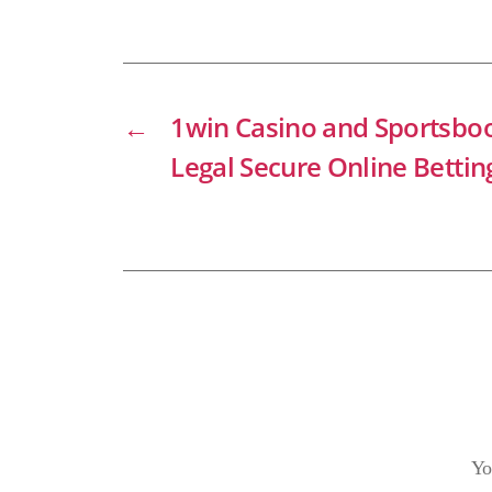
←
1win Casino and Sportsbo
Legal Secure Online Betting
Yo