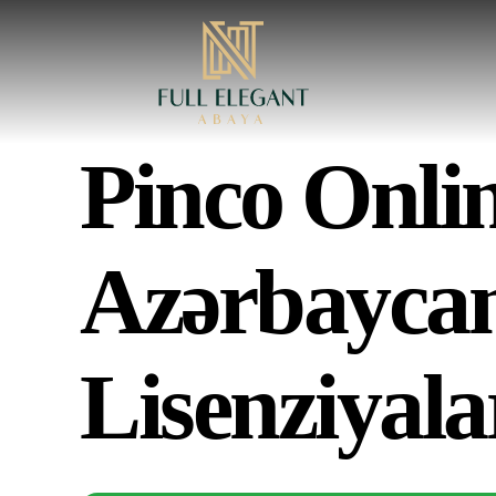
Full
Elegant
Pinco Onli
Abaya
Azərbaycan
Lisenziyalar