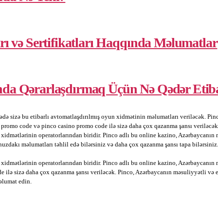
rı və Sertifikatları Haqqında Məlumatlar
nda Qərarlaşdırmaq Üçün Nə Qədər Etiba
 sizə bu etibarlı avtomatlaşdırılmış oyun xidmətinin məlumatları veriləcək. Pinco
o promo code və pinco casino promo code ilə sizə daha çox qazanma şansı veriləcək
xidmətlərinin operatorlarından biridir. Pinco adlı bu online kazino, Azərbaycanın 
unuzdakı məlumatları təhlil edə bilərsiniz və daha çox qazanma şansı tapa bilərsin
xidmətlərinin operatorlarından biridir. Pinco adlı bu online kazino, Azərbaycanın 
e ilə sizə daha çox qazanma şansı veriləcək. Pinco, Azərbaycanın məsuliyyətli və e
əlumat edin.