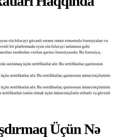
ikatları Haqqında
 oyun ola biləcəyi güvənli ortamı təmin etməsində lisenziyaları və
güvenli bir platformada oyun ola biləcəyi anlamına gəlir.
atorları tərəfindən verilən qazino lisenziyasıdır. Bu lisenziya,
a saxlamaq üçün sertifikatlar alır. Bu sertifikatlar, qazinonun
ün sertifikatlar alır. Bu sertifikatlar, qazinonun müraciətçilərinin
ün sertifikatlar alır. Bu sertifikatlar, qazinonun müraciətçilərinin
ə sertifikatları təmin etmək üçün müraciətçilərin etibarlı və güvenli
aşdırmaq Üçün Nə