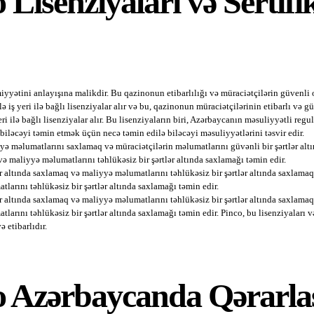
 Lisenziyaları və Sertif
iyyətini anlayışına malikdir. Bu qazinonun etibarlılığı və müraciətçilərin güvenli
lə iş yeri ilə bağlı lisenziyalar alır və bu, qazinonun müraciətçilərinin etibarlı və 
 ilə bağlı lisenziyalar alır. Bu lisenziyaların biri, Azərbaycanın məsuliyyətli regul
biləcəyi təmin etmək üçün necə təmin edilə biləcəyi məsuliyyətlərini təsvir edir.
 məlumatlarını saxlamaq və müraciətçilərin məlumatlarını güvənli bir şərtlər altınd
və maliyyə məlumatlarını təhlükəsiz bir şərtlər altında saxlamağı təmin edir.
 altında saxlamaq və maliyyə məlumatlarını təhlükəsiz bir şərtlər altında saxlamaq üç
larını təhlükəsiz bir şərtlər altında saxlamağı təmin edir.
 altında saxlamaq və maliyyə məlumatlarını təhlükəsiz bir şərtlər altında saxlamaq üç
arını təhlükəsiz bir şərtlər altında saxlamağı təmin edir. Pinco, bu lisenziyaları v
 etibarlıdır.
no Azərbaycanda Qərarl