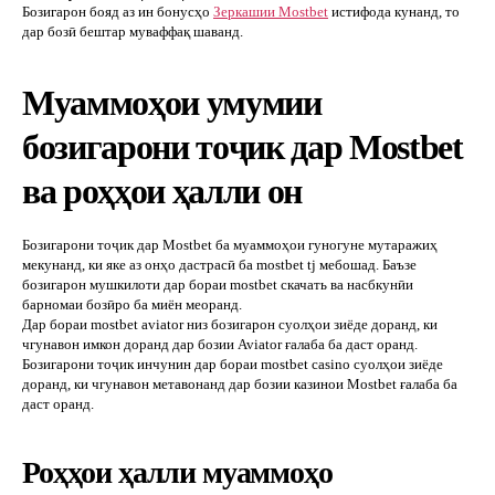
Бозигарон бояд аз ин бонусҳо
Зеркашии Mostbet
истифода кунанд, то
дар бозӣ бештар муваффақ шаванд.
Муаммоҳои умумии
бозигарони тоҷик дар Mostbet
ва роҳҳои ҳалли он
Бозигарони тоҷик дар Mostbet ба муаммоҳои гуногуне мутаражиҳ
мекунанд, ки яке аз онҳо дастрасӣ ба mostbet tj мебошад. Баъзе
бозигарон мушкилоти дар бораи mostbet скачать ва насбкунӣи
барномаи бозӣро ба миён меоранд.
Дар бораи mostbet aviator низ бозигарон суолҳои зиёде доранд, ки
чгунавон имкон доранд дар бозии Aviator ғалаба ба даст оранд.
Бозигарони тоҷик инчунин дар бораи mostbet casino суолҳои зиёде
доранд, ки чгунавон метавонанд дар бозии казинои Mostbet ғалаба ба
даст оранд.
Роҳҳои ҳалли муаммоҳо