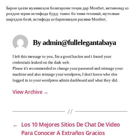
Барои ҳалли муаммоҳои бозигарони тоҷик дар Mostbet, метавонад аз
роҳҳои зерин истифода бурд: тамос бо тими техникӣ, мутолиаи
шарҳҳои бозӣ, истифода аз барномаҳои расмии Mostbet.
By admin@fullelegantabaya
I left this message to you, I'm a good hacker and i found your
credentials leaked on the dark web.
Please it's recommended to change your password and reimage your
machine and also reimage your wordpress, I don't know who else
logged in to your wordpress admin dashboard and what they did.
View Archive
→
←
Los 10 Mejores Sitios De Chat De Video
Para Conocer A Extraños Gracios