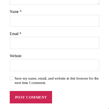
Name
*
Email
*
Website
Save my name, email, and website in this browser for the
next time I comment.