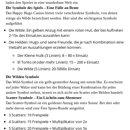
laden den Spieler in eine wunderbare Welt ein.
Die Symbole des Spiels – Eine Fülle an Beute
Das Happy Hugo Casino bietet viele verschiedene Symbole, von denen
einige als Wilde bezeichnet werden. Hier sind die wichtigsten Symbole
aufgeführt:
Die Wilde: Ein gelben Anzug mit einem roten Hut, der bei Auftreten
2-15x des Einsatzes auszahlen kann
Die Helden: Hugo und seine Freunde, die je nach Kombination eine
Vielzahl an Auszahlungen erzielen können:
Der Kleine Hulk (3 Linien): 8 – 80 x Einsatz
El Torito (4 oder mehr Linien): 15 – 200 x Einsatz
Die Wilde (5 Linien): 20-5000x Einsatz
Die Wilden Symbole
Das Wild-Symbol ist ein gelb-gestreifter Anzug mit rotem Hut. Es erscheint
auf jeder Walze und kann bei der Bildung einer Kombination für jedes
andere Symbol stehen, soweit es sich nicht um Scatter oder Helden handelt.
Scatter-Symbole – Ein Lächeln zum Abenteuer
Das Scatter-Symbol ist ein goldener Anzug mit roter Sonne. Bei drei oder
mehr davon wird eine Free Spins-Runde ausgelöst.
3 Scatters: 10 Freispiele
4 Scatters: 15 Freispiele + Multiplikator von 2x
5 Scatters: 20 Freispiele + Multiplikator von 5x