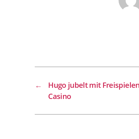
←
Hugo jubelt mit Freispiel
Casino