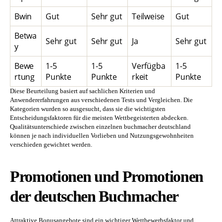
Bwin
Gut
Sehr gut
Teilweise
Gut
Betwa
Sehr gut
Sehr gut
Ja
Sehr gut
y
Bewe
1-5
1-5
Verfügba
1-5
rtung
Punkte
Punkte
rkeit
Punkte
Diese Beurteilung basiert auf sachlichen Kriterien und
Anwendererfahrungen aus verschiedenen Tests und Vergleichen. Die
Kategorien wurden so ausgesucht, dass sie die wichtigsten
Entscheidungsfaktoren für die meisten Wettbegeisterten abdecken.
Qualitätsunterschiede zwischen einzelnen buchmacher deutschland
können je nach individuellen Vorlieben und Nutzungsgewohnheiten
verschieden gewichtet werden.
Promotionen und Promotionen
der deutschen Buchmacher
Attraktive Bonusangebote sind ein wichtiger Wettbewerbsfaktor und