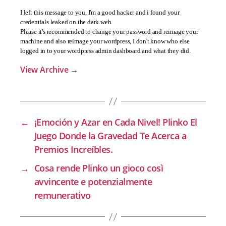
I left this message to you, I'm a good hacker and i found your
credentials leaked on the dark web.
Please it's recommended to change your password and reimage your
machine and also reimage your wordpress, I don't know who else
logged in to your wordpress admin dashboard and what they did.
View Archive
→
←
¡Emoción y Azar en Cada Nivel! Plinko El
Juego Donde la Gravedad Te Acerca a
Premios Increíbles.
→
Cosa rende Plinko un gioco così
avvincente e potenzialmente
remunerativo