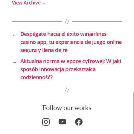
View Archive
→
←
Despégate hacia el éxito winairlines
casino app, tu experiencia de juego online
segura y llena de re
→
Aktualna norma w epoce cyfrowej: W jaki
sposób innowacja przekształca
codzienność?
Follow our works