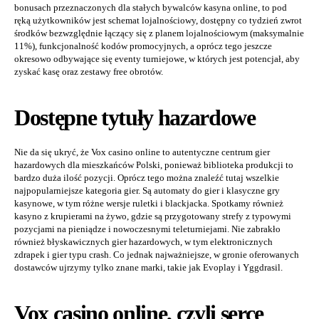
bonusach przeznaczonych dla stałych bywalców kasyna online, to pod
ręką użytkowników jest schemat lojalnościowy, dostępny co tydzień zwrot
środków bezwzględnie łączący się z planem lojalnościowym (maksymalnie
11%), funkcjonalność kodów promocyjnych, a oprócz tego jeszcze
okresowo odbywające się eventy turniejowe, w których jest potencjał, aby
zyskać kasę oraz zestawy free obrotów.
Dostępne tytuły hazardowe
Nie da się ukryć, że Vox casino online to autentyczne centrum gier
hazardowych dla mieszkańców Polski, ponieważ biblioteka produkcji to
bardzo duża ilość pozycji. Oprócz tego można znaleźć tutaj wszelkie
najpopularniejsze kategoria gier. Są automaty do gier i klasyczne gry
kasynowe, w tym różne wersje ruletki i blackjacka. Spotkamy również
kasyno z krupierami na żywo, gdzie są przygotowany strefy z typowymi
pozycjami na pieniądze i nowoczesnymi teleturniejami. Nie zabrakło
również błyskawicznych gier hazardowych, w tym elektronicznych
zdrapek i gier typu crash. Co jednak najważniejsze, w gronie oferowanych
dostawców ujrzymy tylko znane marki, takie jak Evoplay i Yggdrasil.
Vox casino online, czyli serce