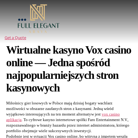
Full
Elegant
Abaya
Get a Quote
Wirtualne kasyno Vox casino
online — Jedna spośród
najpopularniejszych stron
kasynowych
Miłośnicy gier losowych w Polsce mają dzisiaj bogaty wachlarz
możliwości w obszarze zaufanych stron z kasynami. Jedną wśród
wyjątkowo interesujących na ten moment alternatyw jest
vox casino
aplikacja
. To cyfrowe kasyno internetowe spółki Faro Entertainment N.V.,
rozpoznawalnego w branży hazardu przez internet administratora, którego
portfolio obejmuje wiele sukcesywnych inwestycji.
Podobnie jest w sytuacji Vox casino online, bo witryna z impetem weszła