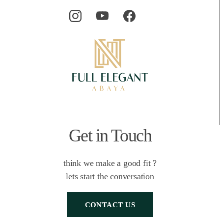
Get in Touch
think we make a good fit ?
lets start the conversation
CONTACT US