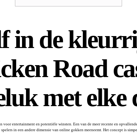
lf in de kleur
icken Road ca
eluk met elke 
en voor entertainment en potentiële winsten. Een van de meer recente en opvallend
 spelers in een andere dimensie van online gokken meeneemt. Het concept is simpel: