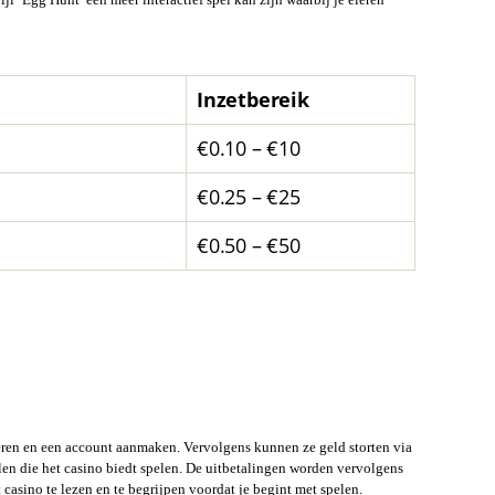
Inzetbereik
€0.10 – €10
€0.25 – €25
€0.50 – €50
treren en een account aanmaken. Vervolgens kunnen ze geld storten via
llen die het casino biedt spelen. De uitbetalingen worden vervolgens
asino te lezen en te begrijpen voordat je begint met spelen.