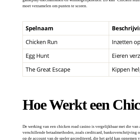
moet verzamelen om punten te scoren.
Spelnaam
Beschrijv
Chicken Run
Inzetten op
Egg Hunt
Eieren ver
The Great Escape
Kippen hel
Hoe Werkt een Chi
De werking van een chicken road casino is vergelijkbaar met die van 
verschillende betaalmethoden, zoals creditcard, bankoverschrijving of
op de account van de speler gecrediteerd, die het geld kan opnemen v