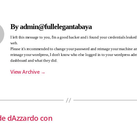
By admin@fullelegantabaya
I left this message to you, I'm a good hacker and i found your credentials leaked
web.
Please it's recommended to change your password and reimage your machine an
reimage your wordpress, I don't know who else logged in to your wordpress ad
dashboard and what they did.
View Archive
→
ade dAzzardo con