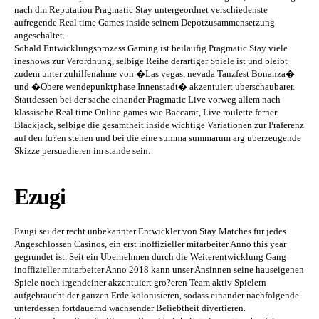
nach dm Reputation Pragmatic Stay untergeordnet verschiedenste
aufregende Real time Games inside seinem Depotzusammensetzung
angeschaltet.
Sobald Entwicklungsprozess Gaming ist beilaufig Pragmatic Stay viele
ineshows zur Verordnung, selbige Reihe derartiger Spiele ist und bleibt
zudem unter zuhilfenahme von �Las vegas, nevada Tanzfest Bonanza�
und �Obere wendepunktphase Innenstadt� akzentuiert uberschaubarer.
Stattdessen bei der sache einander Pragmatic Live vorweg allem nach
klassische Real time Online games wie Baccarat, Live roulette ferner
Blackjack, selbige die gesamtheit inside wichtige Variationen zur Praferenz
auf den fu?en stehen und bei die eine summa summarum arg uberzeugende
Skizze persuadieren im stande sein.
Ezugi
Ezugi sei der recht unbekannter Entwickler von Stay Matches fur jedes
Angeschlossen Casinos, ein erst inoffizieller mitarbeiter Anno this year
gegrundet ist. Seit ein Ubernehmen durch die Weiterentwicklung Gang
inoffizieller mitarbeiter Anno 2018 kann unser Ansinnen seine hauseigenen
Spiele noch irgendeiner akzentuiert gro?eren Team aktiv Spielern
aufgebraucht der ganzen Erde kolonisieren, sodass einander nachfolgende
unterdessen fortdauernd wachsender Beliebtheit divertieren.