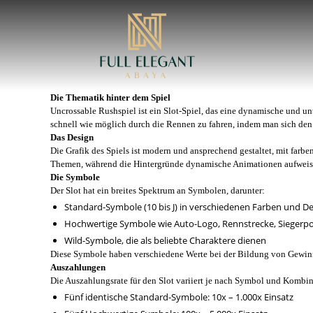
Full
Elegant
Die Thematik hinter dem Spiel
Abaya
Uncrossable Rushspiel ist ein Slot-Spiel, das eine dynamische und unt
schnell wie möglich durch die Rennen zu fahren, indem man sich den
Das Design
Die Grafik des Spiels ist modern und ansprechend gestaltet, mit far
Themen, während die Hintergründe dynamische Animationen aufweisen. 
Die Symbole
Der Slot hat ein breites Spektrum an Symbolen, darunter:
Standard-Symbole (10 bis J) in verschiedenen Farben und D
Hochwertige Symbole wie Auto-Logo, Rennstrecke, Siegerp
Wild-Symbole, die als beliebte Charaktere dienen
Diese Symbole haben verschiedene Werte bei der Bildung von Gewinne
Auszahlungen
Die Auszahlungsrate für den Slot variiert je nach Symbol und Kombin
Fünf identische Standard-Symbole: 10x – 1.000x Einsatz