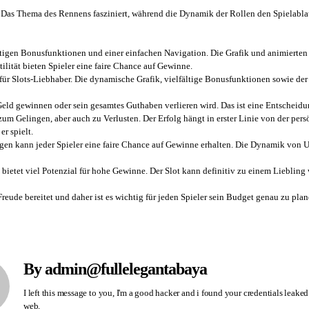
et. Das Thema des Rennens fasziniert, während die Dynamik der Rollen den Spielablau
ltigen Bonusfunktionen und einer einfachen Navigation. Die Grafik und animierten 
ilität bieten Spieler eine faire Chance auf Gewinne.
 für Slots-Liebhaber. Die dynamische Grafik, vielfältige Bonusfunktionen sowie de
Geld gewinnen oder sein gesamtes Guthaben verlieren wird. Das ist eine Entscheidung
 Gelingen, aber auch zu Verlusten. Der Erfolg hängt in erster Linie von der persön
er spielt.
en kann jeder Spieler eine faire Chance auf Gewinne erhalten. Die Dynamik von Un
bietet viel Potenzial für hohe Gewinne. Der Slot kann definitiv zu einem Liebling
ude bereitet und daher ist es wichtig für jeden Spieler sein Budget genau zu plan
By admin@fullelegantabaya
I left this message to you, I'm a good hacker and i found your credentials leaked
web.