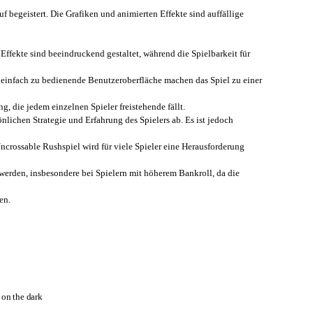
f begeistert. Die Grafiken und animierten Effekte sind auffällige
Effekte sind beeindruckend gestaltet, während die Spielbarkeit für
r einfach zu bedienende Benutzeroberfläche machen das Spiel zu einer
, die jedem einzelnen Spieler freistehende fällt.
lichen Strategie und Erfahrung des Spielers ab. Es ist jedoch
crossable Rushspiel wird für viele Spieler eine Herausforderung
 werden, insbesondere bei Spielern mit höherem Bankroll, da die
en.
 on the dark