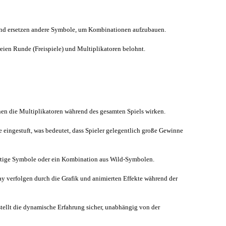
 und ersetzen andere Symbole, um Kombinationen aufzubauen.
freien Runde (Freispiele) und Multiplikatoren belohnt.
enen die Multiplikatoren während des gesamten Spiels wirken.
ie eingestuft, was bedeutet, dass Spieler gelegentlich große Gewinne
wertige Symbole oder ein Kombination aus Wild-Symbolen.
y verfolgen durch die Grafik und animierten Effekte während der
 stellt die dynamische Erfahrung sicher, unabhängig von der