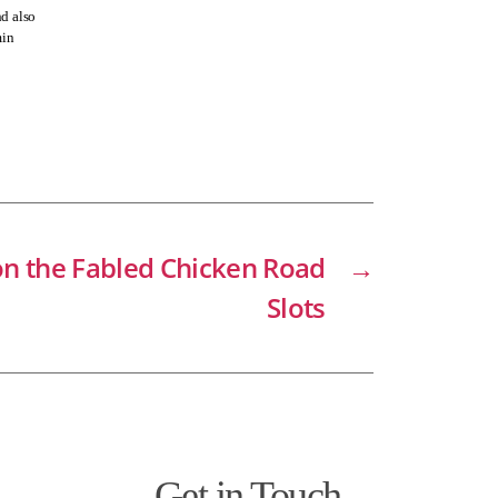
d also
min
on the Fabled Chicken Road
→
Slots
Get in Touch