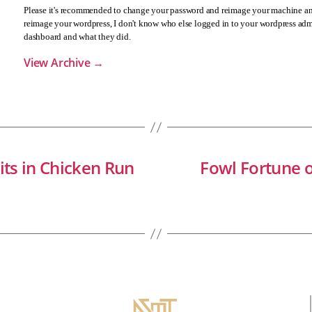
Please it's recommended to change your password and reimage your machine an
reimage your wordpress, I don't know who else logged in to your wordpress ad
dashboard and what they did.
View Archive
→
ts in Chicken Run
Fowl Fortune 