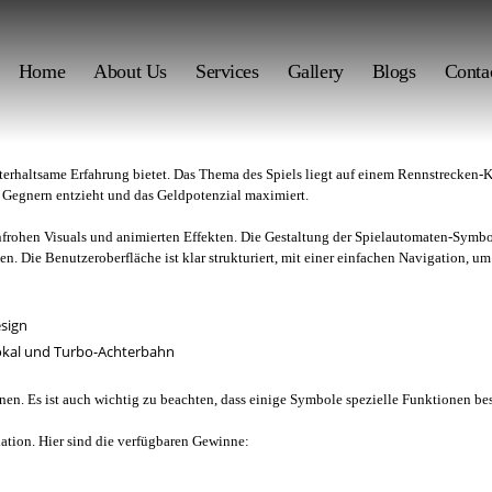
Home
About Us
Services
Gallery
Blogs
Conta
erhaltsame Erfahrung bietet. Das Thema des Spiels liegt auf einem Rennstrecken-Kurs
 Gegnern entzieht und das Geldpotenzial maximiert.
benfrohen Visuals und animierten Effekten. Die Gestaltung der Spielautomaten-Symb
Die Benutzeroberfläche ist klar strukturiert, mit einer einfachen Navigation, um
esign
okal und Turbo-Achterbahn
n. Es ist auch wichtig zu beachten, dass einige Symbole spezielle Funktionen bes
ation. Hier sind die verfügbaren Gewinne: