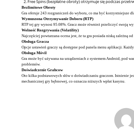
Free Spins (bezpłatne obroty) otrzymuje się podczas przet
Bezlimitowe Obroty
Gra oferuje 243 rozgraniczeń do wyboru, co ma być korzystniejsze dl
Wymuszona Otrzymywanie Doboru (RTP)
RTP tej gry wynosi 95.08%. Gracz może również przeliczyć swoją wy
Wolność Rozgrywania (Volatility)
Najczęściej powtarzana ocena jest, że ta gra posiada niską zależną o
Obsługa Gracza
Opcje ustawień graczy są dostępne pod panela menu aplikacji. Każdy 
Obsługa Móvil
Gra może być używana na urządzeniach z systemem Android, pod warunk
problemów.
Doświadczenie Grahcow
Oto kilka podstawowych słów o doświadczaniu graczom. Istnienie jedn
mechanicznej gry bębnowej, co oznacza niższych wpłat kasynu.