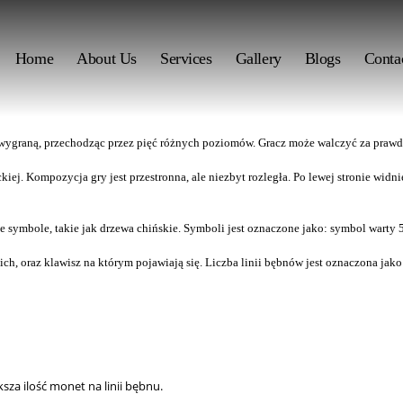
Home
About Us
Services
Gallery
Blogs
Conta
 wygraną, przechodząc przez pięć różnych poziomów. Gracz może walczyć za prawd
ckiej. Kompozycja gry jest przestronna, ale niezbyt rozległa. Po lewej stronie wi
e symbole, takie jak drzewa chińskie. Symboli jest oznaczone jako: symbol warty
ich, oraz klawisz na którym pojawiają się. Liczba linii bębnów jest oznaczona jako
a ilość monet na linii bębnu.