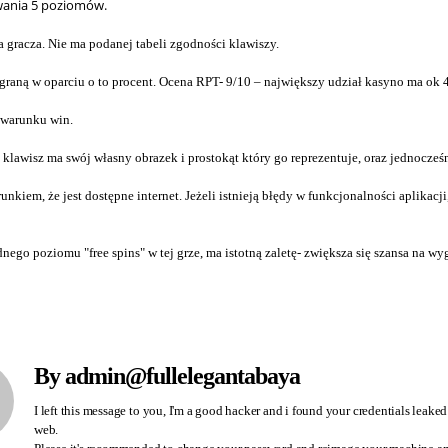
rwania 5 poziomów.
a gracza. Nie ma podanej tabeli zgodności klawiszy.
graną w oparciu o to procent. Ocena RPT- 9/10 – największy udział kasyno ma ok
d warunku win.
klawisz ma swój własny obrazek i prostokąt który go reprezentuje, oraz jednocześ
iem, że jest dostępne internet. Jeżeli istnieją błędy w funkcjonalności aplikacj
ego poziomu "free spins" w tej grze, ma istotną zaletę- zwiększa się szansa na w
By admin@fullelegantabaya
I left this message to you, I'm a good hacker and i found your credentials leaked
web.