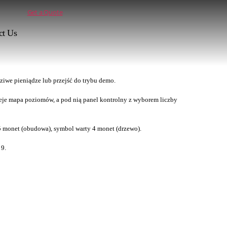
Get a Quote
ct Us
ziwe pieniądze lub przejść do trybu demo.
dnieje mapa poziomów, a pod nią panel kontrolny z wyborem liczby
 5 monet (obudowa), symbol warty 4 monet (drzewo).
 9.