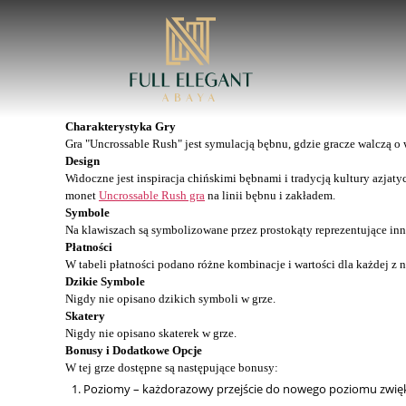
Full
Elegant
Charakterystyka Gry
Abaya
Gra "Uncrossable Rush" jest symulacją bębnu, gdzie gracze walczą o
Design
Widoczne jest inspiracja chińskimi bębnami i tradycją kultury azjaty
monet
Uncrossable Rush gra
na linii bębnu i zakładem.
Symbole
Na klawiszach są symbolizowane przez prostokąty reprezentujące inn
Płatności
W tabeli płatności podano różne kombinacje i wartości dla każdej z n
Dzikie Symbole
Nigdy nie opisano dzikich symboli w grze.
Skatery
Nigdy nie opisano skaterek w grze.
Bonusy i Dodatkowe Opcje
W tej grze dostępne są następujące bonusy:
Poziomy – każdorazowy przejście do nowego poziomu zwiększ