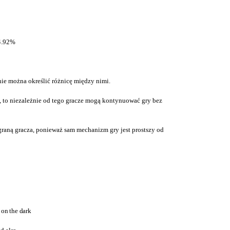
 4.92%
nie można określić różnicę między nimi.
i, to niezależnie od tego gracze mogą kontynuować gry bez
ygraną gracza, ponieważ sam mechanizm gry jest prostszy od
 on the dark