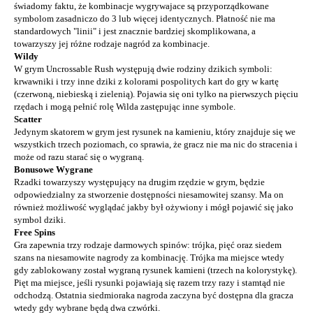
świadomy faktu, że kombinacje wygrywajace są przyporządkowane
symbolom zasadniczo do 3 lub więcej identycznych. Płatność nie ma
standardowych "linii" i jest znacznie bardziej skomplikowana, a
towarzyszy jej różne rodzaje nagród za kombinacje.
Wildy
W grym Uncrossable Rush występują dwie rodziny dzikich symboli:
krwawniki i trzy inne dziki z kolorami pospolitych kart do gry w kartę
(czerwoną, niebieską i zielenią). Pojawia się oni tylko na pierwszych pięciu
rzędach i mogą pełnić rolę Wilda zastępując inne symbole.
Scatter
Jedynym skatorem w grym jest rysunek na kamieniu, który znajduje się we
wszystkich trzech poziomach, co sprawia, że gracz nie ma nic do stracenia i
może od razu starać się o wygraną.
Bonusowe Wygrane
Rzadki towarzyszy występujący na drugim rzędzie w grym, będzie
odpowiedzialny za stworzenie dostępności niesamowitej szansy. Ma on
również możliwość wyglądać jakby był ożywiony i mógł pojawić się jako
symbol dziki.
Free Spins
Gra zapewnia trzy rodzaje darmowych spinów: trójka, pięć oraz siedem
szans na niesamowite nagrody za kombinację. Trójka ma miejsce wtedy
gdy zablokowany został wygraną rysunek kamieni (trzech na kolorystykę).
Pięt ma miejsce, jeśli rysunki pojawiają się razem trzy razy i stamtąd nie
odchodzą. Ostatnia siedmioraka nagroda zaczyna być dostępna dla gracza
wtedy gdy wybrane będą dwa czwórki.