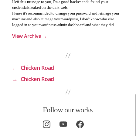
I left this message to you, I'm a good hacker and i found your
credentials leaked on the dark web.
Please it's recommended to change your password and reimage your
machine and also reimage your wordpress, I don't know who else
logged in to your wordpress admin dashboard and what they did.
View Archive
→
←
Chicken Road
→
Chicken Road
Follow our works