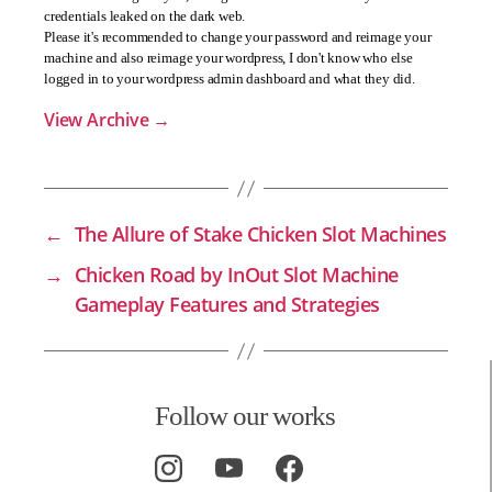
credentials leaked on the dark web.
Please it's recommended to change your password and reimage your
machine and also reimage your wordpress, I don't know who else
logged in to your wordpress admin dashboard and what they did.
View Archive
→
←
The Allure of Stake Chicken Slot Machines
→
Chicken Road by InOut Slot Machine
Gameplay Features and Strategies
Follow our works