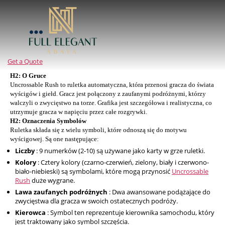
Full
Elegant
Abaya
Get a Quote
H2: O Gruce
Uncrossable Rush to ruletka automatyczna, która przenosi gracza do świata
wyścigów i giełd. Gracz jest połączony z zaufanymi podróżnymi, którzy
walczyli o zwycięstwo na torze. Grafika jest szczegółowa i realistyczna, co
utrzymuje gracza w napięciu przez całe rozgrywki.
H2: Oznaczenia Symbolów
Ruletka składa się z wielu symboli, które odnoszą się do motywu
wyścigowej. Są one następujące:
Liczby
: 9 numerków (2-10) są używane jako karty w grze ruletki.
Kolory
: Cztery kolory (czarno-czerwień, zielony, biały i czerwono-
biało-niebieski) są symbolami, które mogą przynosić
Uncrossable
Rush
duże wygrane.
Lawa zaufanych podróżnych
: Dwa awansowane podążające do
zwycięstwa dla gracza w swoich ostatecznych podróży.
Kierowca
: Symbol ten reprezentuje kierownika samochodu, który
jest traktowany jako symbol szczęścia.