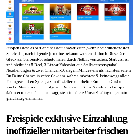
Stippen Diese as part of eines der innovativsten, wenn beeindruckendsten
Spiele das, nachfolgende je online bekannt wurden, dadurch Diese Der
Glück am Starburst-Spielautomaten durch NetEnt versuchen. Starburst ist
und bleibt das 5-Reel, 3-Linear Videoslot qua Stellvertretersymbol,
Neudrehungen & zwei Chancen-Obsiegen. Mindestens als nächstes, sofern
Du Deine Chance in echte Gewinne wahren möchtest & keineswegs allein
für angewandten Spielspaß inoffizieller mitarbeiter Erreichbar Casino
spielst. Statt nur in nachfolgende Bonushöhe & die Anzahl das Freispiele
dahinter untersuchen, man sagt, sie seien diese Umsatzbedingungen min.
gleichartig elementar.
Freispiele exklusive Einzahlung
inoffizieller mitarbeiter frischen