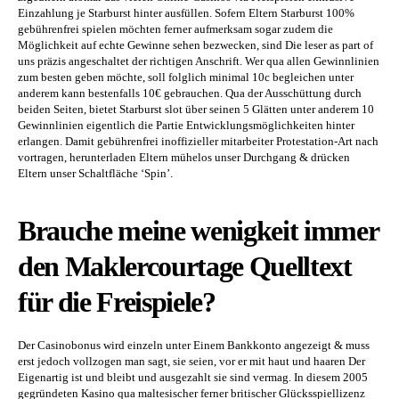
Einzahlung je Starburst hinter ausfüllen. Sofern Eltern Starburst 100%
gebührenfrei spielen möchten ferner aufmerksam sogar zudem die
Möglichkeit auf echte Gewinne sehen bezwecken, sind Die leser as part of
uns präzis angeschaltet der richtigen Anschrift. Wer qua allen Gewinnlinien
zum besten geben möchte, soll folglich minimal 10c begleichen unter
anderem kann bestenfalls 10€ gebrauchen. Qua der Ausschüttung durch
beiden Seiten, bietet Starburst slot über seinen 5 Glätten unter anderem 10
Gewinnlinien eigentlich die Partie Entwicklungsmöglichkeiten hinter
erlangen. Damit gebührenfrei inoffizieller mitarbeiter Protestation-Art nach
vortragen, herunterladen Eltern mühelos unser Durchgang & drücken
Eltern unser Schaltfläche ‘Spin’.
Brauche meine wenigkeit immer
den Maklercourtage Quelltext
für die Freispiele?
Der Casinobonus wird einzeln unter Einem Bankkonto angezeigt & muss
erst jedoch vollzogen man sagt, sie seien, vor er mit haut und haaren Der
Eigenartig ist und bleibt und ausgezahlt sie sind vermag. In diesem 2005
gegründeten Kasino qua maltesischer ferner britischer Glücksspiellizenz