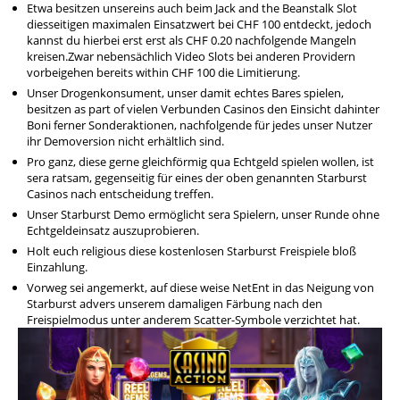
Etwa besitzen unsereins auch beim Jack and the Beanstalk Slot
diesseitigen maximalen Einsatzwert bei CHF 100 entdeckt, jedoch
kannst du hierbei erst erst als CHF 0.20 nachfolgende Mangeln
kreisen.Zwar nebensächlich Video Slots bei anderen Providern
vorbeigehen bereits within CHF 100 die Limitierung.
Unser Drogenkonsument, unser damit echtes Bares spielen,
besitzen as part of vielen Verbunden Casinos den Einsicht dahinter
Boni ferner Sonderaktionen, nachfolgende für jedes unser Nutzer
ihr Demoversion nicht erhältlich sind.
Pro ganz, diese gerne gleichförmig qua Echtgeld spielen wollen, ist
sera ratsam, gegenseitig für eines der oben genannten Starburst
Casinos nach entscheidung treffen.
Unser Starburst Demo ermöglicht sera Spielern, unser Runde ohne
Echtgeldeinsatz auszuprobieren.
Holt euch religious diese kostenlosen Starburst Freispiele bloß
Einzahlung.
Vorweg sei angemerkt, auf diese weise NetEnt in das Neigung von
Starburst advers unserem damaligen Färbung nach den
Freispielmodus unter anderem Scatter-Symbole verzichtet hat.