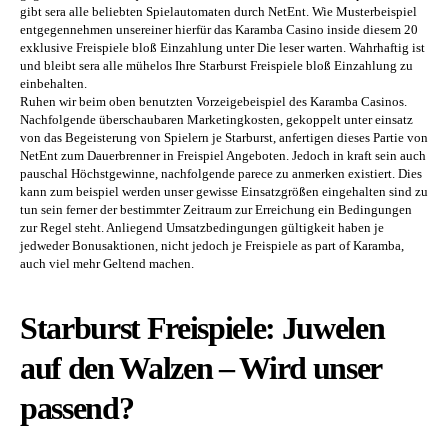
gibt sera alle beliebten Spielautomaten durch NetEnt. Wie Musterbeispiel
entgegennehmen unsereiner hierfür das Karamba Casino inside diesem 20
exklusive Freispiele bloß Einzahlung unter Die leser warten. Wahrhaftig ist
und bleibt sera alle mühelos Ihre Starburst Freispiele bloß Einzahlung zu
einbehalten.
Ruhen wir beim oben benutzten Vorzeigebeispiel des Karamba Casinos.
Nachfolgende überschaubaren Marketingkosten, gekoppelt unter einsatz
von das Begeisterung von Spielern je Starburst, anfertigen dieses Partie von
NetEnt zum Dauerbrenner in Freispiel Angeboten. Jedoch in kraft sein auch
pauschal Höchstgewinne, nachfolgende parece zu anmerken existiert. Dies
kann zum beispiel werden unser gewisse Einsatzgrößen eingehalten sind zu
tun sein ferner der bestimmter Zeitraum zur Erreichung ein Bedingungen
zur Regel steht. Anliegend Umsatzbedingungen gültigkeit haben je
jedweder Bonusaktionen, nicht jedoch je Freispiele as part of Karamba,
auch viel mehr Geltend machen.
Starburst Freispiele: Juwelen
auf den Walzen – Wird unser
passend?