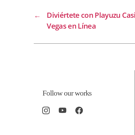
←
Diviértete con Playuzu Cas
Vegas en Línea
Follow our works