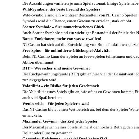
Die Auszahlungen variieren je nach Spielautomat. Einige Spiele habe
Wild-Symbole: der beste Freund des Spielers
Wild-Symbole sind ein wichtiger Bestandteil von N1 Casino Spielen. 
Symbols wird die Chance, einen Gewinn zu erzielen, stark erhöht.
Scatter-Symbole – für ununterbrochenes Glück
Auch Scatter-Symbole sind ein wichtiger Bestandteil der Spiele des N
Bonus-Funktionen: mehr von was wir wollen!
N1 Casino hat sich auf die Entwicklung von Bonusfunktionen spezial
Free Spins – für unlimitierte Glücksspiel-Aktivität
Beim N1 Casino kann der Spieler an Free-Spielen teilnehmen und dad
Aktion übernimmt.
RTP – Wie sicher sind meine Gewinne?
Die Rückgewinnungsquote (RTP) gibt an, wie viel der Gesamtwert jedes
zurückgegeben wird.
Volatilität – ein Risiko für jeden Geschmack
Die Volatilität eines Spiels gibt an, wie oft es zu Gewinnen kommt. E
auch viel Spaß bereiten.
Wettbereich – Für jeden Spieler etwas!
Das N1 Casino bietet einen Wettbereich an, bei dem der Spieler Wette
entwickeln.
Maximaler Gewinn – das Ziel jeder Spieler
Der Maximalgewinn eines Spiels ist meist der höchste Betrag, den e
Dollar oder Euro zu gewinnen.
Gameplay-Erfahrung – wie viel Spaß haben Sie?