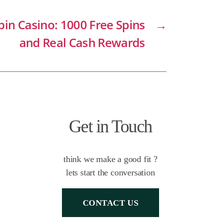
pin Casino: 1000 Free Spins
→
and Real Cash Rewards
Get in Touch
think we make a good fit ?
lets start the conversation
CONTACT US