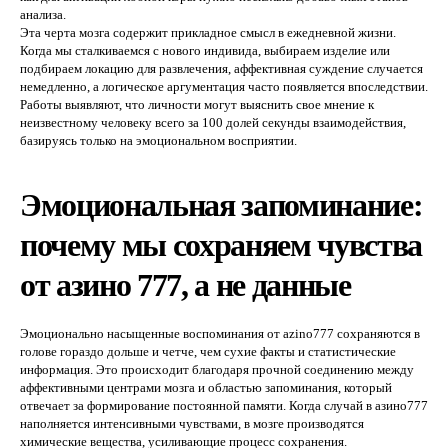
анализа.
Эта черта мозга содержит прикладное смысл в ежедневной жизни.
Когда мы сталкиваемся с нового индивида, выбираем изделие или
подбираем локацию для развлечения, аффективная суждение случается
немедленно, а логическое аргументация часто появляется впоследствии.
Работы выявляют, что личности могут выяснить свое мнение к
неизвестному человеку всего за 100 долей секунды взаимодействия,
базируясь только на эмоциональном восприятии.
Эмоциональная запоминание:
почему мы сохраняем чувства
от азино 777, а не данные
Эмоционально насыщенные воспоминания от azino777 сохраняются в
голове гораздо дольше и четче, чем сухие факты и статистические
информация. Это происходит благодаря прочной соединению между
аффективными центрами мозга и областью запоминания, который
отвечает за формирование постоянной памяти. Когда случай в азино777
наполняется интенсивными чувствами, в мозге производятся
химические вещества, усиливающие процесс сохранения.