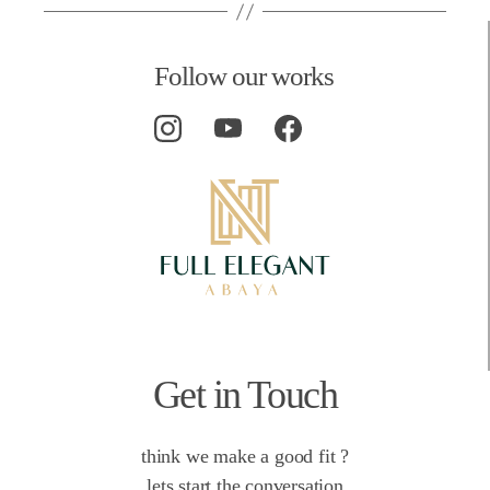
Follow our works
Get in Touch
think we make a good fit ?
lets start the conversation