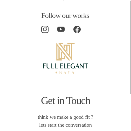
Follow our works
Get in Touch
think we make a good fit ?
lets start the conversation