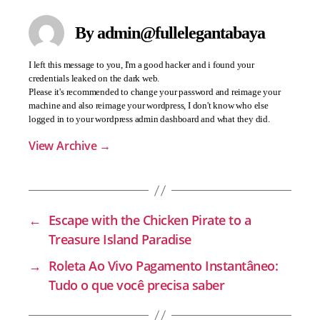
By admin@fullelegantabaya
I left this message to you, I'm a good hacker and i found your
credentials leaked on the dark web.
Please it's recommended to change your password and reimage your
machine and also reimage your wordpress, I don't know who else
logged in to your wordpress admin dashboard and what they did.
View Archive
→
←
Escape with the Chicken Pirate to a
Treasure Island Paradise
→
Roleta Ao Vivo Pagamento Instantâneo:
Tudo o que você precisa saber