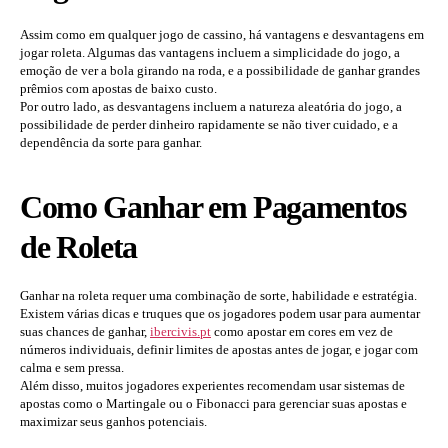
Assim como em qualquer jogo de cassino, há vantagens e desvantagens em
jogar roleta. Algumas das vantagens incluem a simplicidade do jogo, a
emoção de ver a bola girando na roda, e a possibilidade de ganhar grandes
prêmios com apostas de baixo custo.
Por outro lado, as desvantagens incluem a natureza aleatória do jogo, a
possibilidade de perder dinheiro rapidamente se não tiver cuidado, e a
dependência da sorte para ganhar.
Como Ganhar em Pagamentos
de Roleta
Ganhar na roleta requer uma combinação de sorte, habilidade e estratégia.
Existem várias dicas e truques que os jogadores podem usar para aumentar
suas chances de ganhar,
ibercivis.pt
como apostar em cores em vez de
números individuais, definir limites de apostas antes de jogar, e jogar com
calma e sem pressa.
Além disso, muitos jogadores experientes recomendam usar sistemas de
apostas como o Martingale ou o Fibonacci para gerenciar suas apostas e
maximizar seus ganhos potenciais.