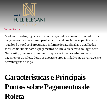
Full
Elegant
Abaya
Get a Quote
A roleta é um dos jogos de cassino mais populares em todo o mundo, e os
pagamentos de roleta desempenham um papel crucial na experiência do
jogador. Se você está procurando informações atualizadas e detalhadas
sobre como funcionam os pagamentos de roleta, você veio ao lugar certo.
Neste artigo, vamos explorar tudo o que você precisa saber sobre
os
pagamentos de roleta, desde as apostas e probabilidades até as vantagens e
desvantagens do jogo.
Características e Principais
Pontos sobre Pagamentos de
Roleta