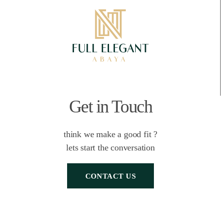
Get in Touch
think we make a good fit ?
lets start the conversation
CONTACT US