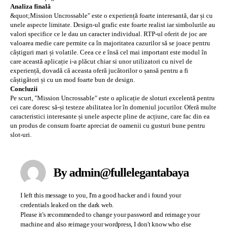
Analiza finală
&quot;Mission Uncrossable" este o experiență foarte interesantă, dar și cu
unele aspecte limitate. Design-ul grafic este foarte realist iar simbolurile au
valori specifice ce le dau un caracter individual. RTP-ul oferit de joc are
valoarea medie care permite ca în majoritatea cazurilor să se joace pentru
câștiguri mari și volatile. Ceea ce e însă cel mai important este modul în
care această aplicație i-a plăcut chiar si unor utilizatori cu nivel de
experiență, dovadă că aceasta oferă jucătorilor o șansă pentru a fi
câștigători și cu un mod foarte bun de design.
Concluzii
Pe scurt, "Mission Uncrossable" este o aplicație de sloturi excelentă pentru
cei care doresc să-și testeze abilitatea lor în domeniul jocurilor. Oferă multe
caracteristici interesante și unele aspecte pline de acțiune, care fac din ea
un produs de consum foarte apreciat de oamenii cu gusturi bune pentru
slot-uri.
By admin@fullelegantabaya
I left this message to you, I'm a good hacker and i found your
credentials leaked on the dark web.
Please it's recommended to change your password and reimage your
machine and also reimage your wordpress, I don't know who else