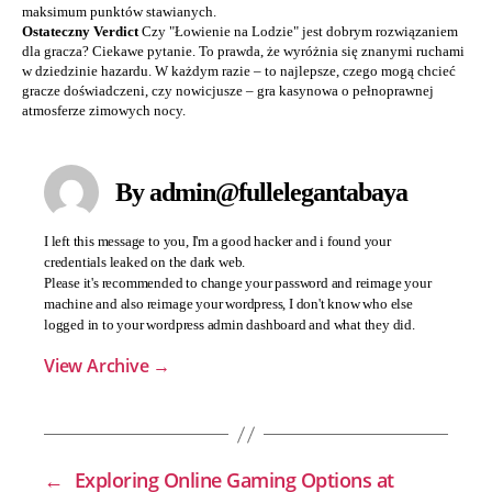
maksimum punktów stawianych.
Ostateczny Verdict
Czy "Łowienie na Lodzie" jest dobrym rozwiązaniem
dla gracza? Ciekawe pytanie. To prawda, że wyróżnia się znanymi ruchami
w dziedzinie hazardu. W każdym razie – to najlepsze, czego mogą chcieć
gracze doświadczeni, czy nowicjusze – gra kasynowa o pełnoprawnej
atmosferze zimowych nocy.
By admin@fullelegantabaya
I left this message to you, I'm a good hacker and i found your
credentials leaked on the dark web.
Please it's recommended to change your password and reimage your
machine and also reimage your wordpress, I don't know who else
logged in to your wordpress admin dashboard and what they did.
View Archive
→
←
Exploring Online Gaming Options at