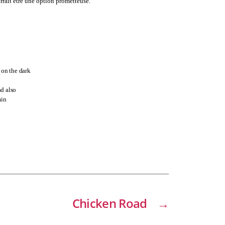
rrait être une option prometteuse.
 on the dark
d also
min
Chicken Road
→