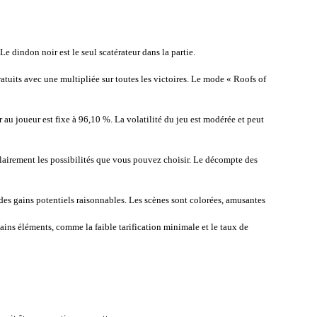
 dindon noir est le seul scatérateur dans la partie.
ratuits avec une multipliée sur toutes les victoires. Le mode « Roofs of
 au joueur est fixe à 96,10 %. La volatilité du jeu est modérée et peut
lairement les possibilités que vous pouvez choisir. Le décompte des
des gains potentiels raisonnables. Les scènes sont colorées, amusantes
ains éléments, comme la faible tarification minimale et le taux de