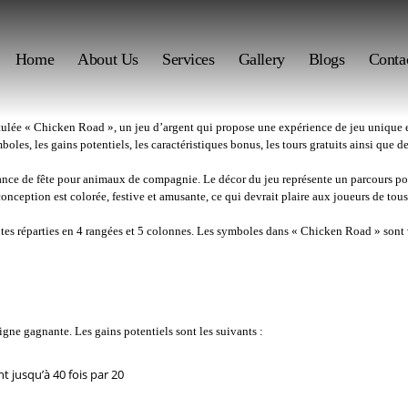
Home
About Us
Services
Gallery
Blogs
Conta
ulée « Chicken Road », un jeu d’argent qui propose une expérience de jeu unique et
oles, les gains potentiels, les caractéristiques bonus, les tours gratuits ainsi que de
ce de fête pour animaux de compagnie. Le décor du jeu représente un parcours pour
nception est colorée, festive et amusante, ce qui devrait plaire aux joueurs de tou
es réparties en 4 rangées et 5 colonnes. Les symboles dans « Chicken Road » sont va
gne gagnante. Les gains potentiels sont les suivants :
t jusqu’à 40 fois par 20