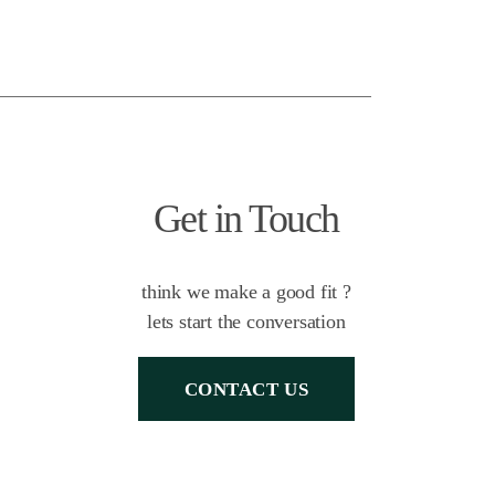
Get in Touch
think we make a good fit ?
lets start the conversation
CONTACT US