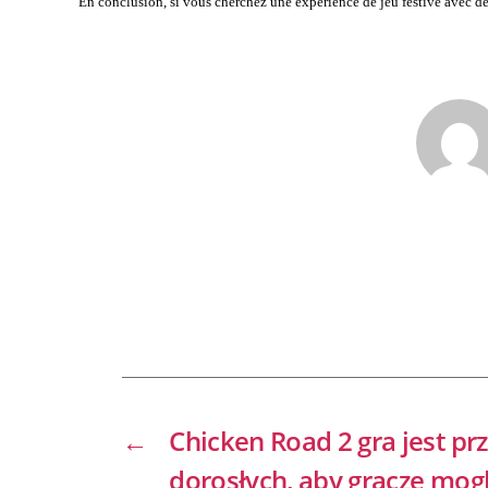
En conclusion, si vous cherchez une expérience de jeu festive avec de
←
Chicken Road 2 gra jest pr
dorosłych, aby gracze mog