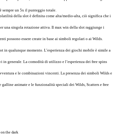
 è sempre un 5x il punteggio totale.
tilità della slot è definita come alta/medio-alta, ciò significa che i
r una singola rotazione attiva. Il max win della slot raggiunge i
ti possono essere create in base ai simboli regolari o ai Wilds.
slot in qualunque momento. L’esperienza dei giochi mobile è simile a
 in generale. La comodità di utilizzo e l’esperienza dei free spins
avventura e le combinazioni vincenti. La presenza dei simboli Wilds e
galline animate e le funzionalità speciali dei Wilds, Scatters e free
 on the dark