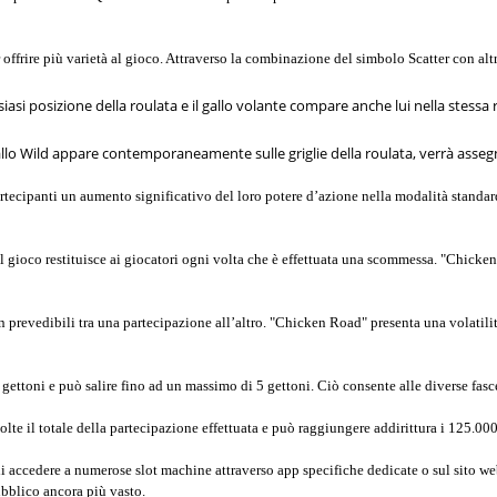
ffrire più varietà al gioco. Attraverso la combinazione del simbolo Scatter con altri
iasi posizione della roulata e il gallo volante compare anche lui nella stes
gallo Wild appare contemporaneamente sulle griglie della roulata, verrà assegn
rtecipanti un aumento significativo del loro potere d’azione nella modalità standar
 il gioco restituisce ai giocatori ogni volta che è effettuata una scommessa. "Chick
on prevedibili tra una partecipazione all’altro. "Chicken Road" presenta una volatili
gettoni e può salire fino ad un massimo di 5 gettoni. Ciò consente alle diverse fasce
e il totale della partecipazione effettuata e può raggiungere addirittura i 125.000 
i accedere a numerose slot machine attraverso app specifiche dedicate o sul sito we
ubblico ancora più vasto.