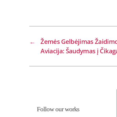
←
Žemės Gelbėjimas Žaidim
Aviacija: Šaudymas į Čikagą
Follow our works