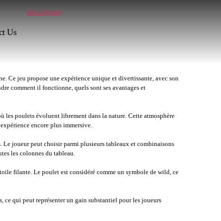
Get a Quote
ct Us
ne. Ce jeu propose une expérience unique et divertissante, avec son
ndre comment il fonctionne, quels sont ses avantages et
où les poulets évoluent librement dans la nature. Cette atmosphère
 l’expérience encore plus immersive.
s. Le joueur peut choisir parmi plusieurs tableaux et combinaisons
tes les colonnes du tableau.
toile filante. Le poulet est considéré comme un symbole de wild, ce
e qui peut représenter un gain substantiel pour les joueurs