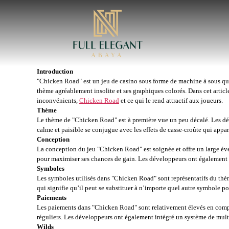
Full
Elegant
Introduction
Abaya
"Chicken Road" est un jeu de casino sous forme de machine à sous qui
thème agréablement insolite et ses graphiques colorés. Dans cet artic
inconvénients,
Chicken Road
et ce qui le rend attractif aux joueurs.
Thème
Le thème de "Chicken Road" est à première vue un peu décalé. Les déve
calme et paisible se conjugue avec les effets de casse-croûte qui appar
Conception
La conception du jeu "Chicken Road" est soignée et offre un large éve
pour maximiser ses chances de gain. Les développeurs ont également i
Symboles
Les symboles utilisés dans "Chicken Road" sont représentatifs du thèm
qui signifie qu’il peut se substituer à n’importe quel autre symbole
Paiements
Les paiements dans "Chicken Road" sont relativement élevés en compa
réguliers. Les développeurs ont également intégré un système de multi
Wilds