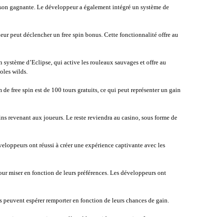
ison gagnante. Le développeur a également intégré un système de
eur peut déclencher un free spin bonus. Cette fonctionnalité offre au
système d’Eclipse, qui active les rouleaux sauvages et offre au
oles wilds.
 free spin est de 100 tours gratuits, ce qui peut représenter un gain
ns revenant aux joueurs. Le reste reviendra au casino, sous forme de
veloppeurs ont réussi à créer une expérience captivante avec les
ur miser en fonction de leurs préférences. Les développeurs ont
peuvent espérer remporter en fonction de leurs chances de gain.