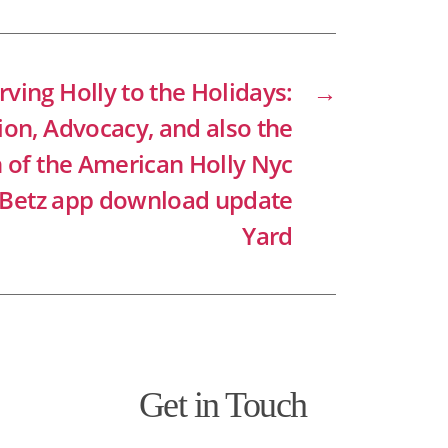
rving Holly to the Holidays:
→
on, Advocacy, and also the
 of the American Holly Nyc
eBetz app download update
Yard
Get in Touch