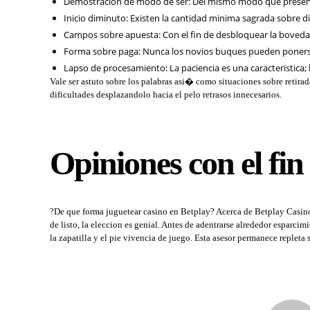
Demostracion de modo de ser: Del mismo modo que presentar 
Inicio diminuto: Existen la cantidad minima sagrada sobre 
Campos sobre apuesta: Con el fin de desbloquear la boveda 
Forma sobre paga: Nunca los novios buques pueden ponerse 
Lapso de procesamiento: La paciencia es una caracteristica;
Vale ser astuto sobre los palabras asi� como situaciones sobre retirad
dificultades desplazandolo hacia el pelo retrasos innecesarios.
Opiniones con el fi
?De que forma juguetear casino en Betplay? Acerca de Betplay Casino, 
de listo, la eleccion es genial. Antes de adentrarse alrededor esparci
la zapatilla y el pie vivencia de juego. Esta asesor permanece repleta