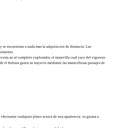
 se encuentran a nada mas la adquisicion de distancia. Las
nimiento.
eria an al completo explorador, el maravilla cual yace del vigoroso
e el fortuna guien su trayecto mediante las maravillosas paisajes de
fectuarse cualquier plano acerca de una apariencia: os guiara a