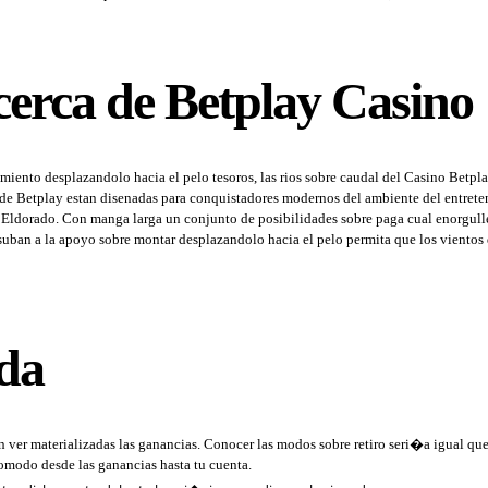
cerca de Betplay Casino
nto desplazandolo hacia el pelo tesoros, las rios sobre caudal del Casino Betplay
as de Betplay estan disenadas para conquistadores modernos del ambiente del entrete
Eldorado. Con manga larga un conjunto de posibilidades sobre paga cual enorgullec
uban a la apoyo sobre montar desplazandolo hacia el pelo permita que los vientos d
ada
er materializadas las ganancias. Conocer las modos sobre retiro seri�a igual que e
comodo desde las ganancias hasta tu cuenta.