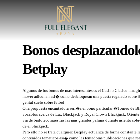
Full
Elegant
Bonos desplazandolo
Abaya
Betplay
Algunos de los bonos de mas interesantes es el Casino Clasico. Imagi
mover adiconan asi� como desbloquean una puesta regalado sobre $ co
genial suelo sobre futbol.
Otra propuesta encantadora seri�a el bono particular �Torneo de Bla
vocablos acerca de Lux Blackjack y Royal Crown Blackjack. Oriente
via de bailoteo, muestras las mas grandes palmas durante asiento sobr
de el blackjack.
Pero ello no se trata cualquier. Betplay actualiza de forma constant
contenidos tematicos asi� como las tentadoras publicaciones que rea