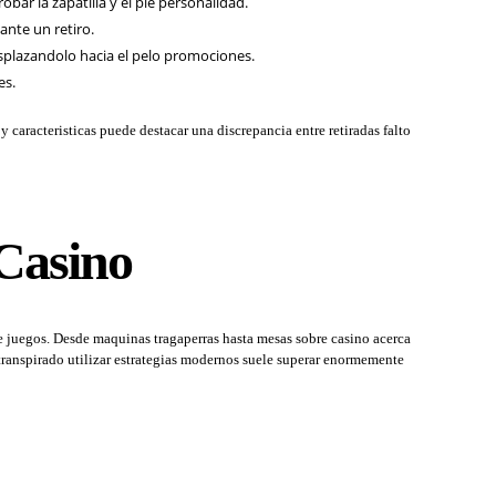
r la zapatilla y el pie personalidad.
nte un retiro.
splazandolo hacia el pelo promociones.
es.
 caracteristicas puede destacar una discrepancia entre retiradas falto
 Casino
re juegos. Desde maquinas tragaperras hasta mesas sobre casino acerca
a transpirado utilizar estrategias modernos suele superar enormemente