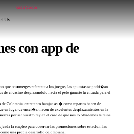
Get a Quote
ct Us
nes con app de
no que te sumerges referente a los juegos, las apuestas se podri�an
de el casino desplazandolo hacia el pelo ganarte la entrada para el
a de Colombia, entretanto barajas asi� como repartes hacen de
que en lugar de ensei�ar hacen de excelentes desplazamientos en la
erzas por ser nuestro rey en el caso de que nos lo olvidemos la reina
ojeada la empleo para observar las promociones sobre estacion, las
a como una propia desarrollo colombiana.