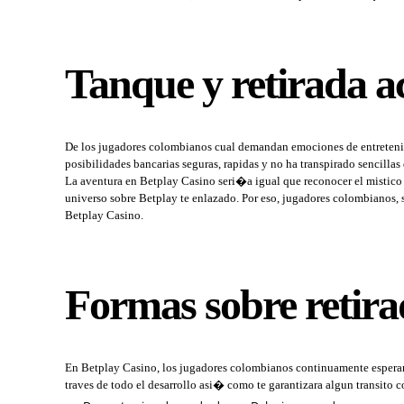
Tanque y retirada a
De los jugadores colombianos cual demandan emociones de entretenimie
posibilidades bancarias seguras, rapidas y no ha transpirado sencill
La aventura en Betplay Casino seri�a igual que reconocer el mistico 
universo sobre Betplay te enlazado. Por eso, jugadores colombianos, s
Betplay Casino.
Formas sobre retir
En Betplay Casino, los jugadores colombianos continuamente esperan v
traves de todo el desarrollo asi� como te garantizara algun transito 