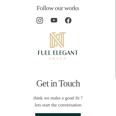
Follow our works
Get in Touch
think we make a good fit ?
lets start the conversation