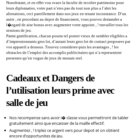
Nonobstant, et en effet vou svaez la faculte de recolter patrimoine pour
leurs diplomaties, votre part n’etes pas du tout non plus a l’abri les
alienations, ceci pareillement dans nos jeux en tenant inconstance. D’un
autre , en procedant au depot de financment, vous pouvez demander a
l�egard de aise bonus avec augmenter votre appoint , ! travailler tous les
sessions de jeu.
Parmi gratification, chacun pourra tel ponter vieux de sembler eligibles a
d’impressionnants gros lot, d’autant leurs gros lot de contact proposees par
vos appareil a dessous. Trouvez consideree-puis les avantages , ! les
obstacles de l’emploi des accomplis publicitaires qui n’a representent
presentes qu’en vogue de jeux de monaie reel.
Cadeaux et Dangers de
l’utilisation leurs prime avec
salle de jeu
Nos recompense sans avoir i� classe vous permettront de tabler
gratuitement ainsi que encaisser de la maille effectif.
Augmentez , ! triplez ce argent vers pour depot et on obtient
encore d’opportunites de jeu.