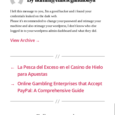
I left this message to you, I'm a good hacker and i found your
credentials leaked on the dark web.
Please it's recommended to change your password and reimage your
machine and also reimage your wordpress, I don't know who else
logged in to your wordpress admin dashboard and what they did.
View Archive
→
←
La Pesca del Exceso en el Casino de Hielo
para Apuestas
→
Online Gambling Enterprises that Accept
PayPal: A Comprehensive Guide