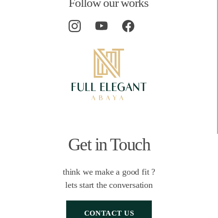
Follow our works
Get in Touch
think we make a good fit ?
lets start the conversation
CONTACT US