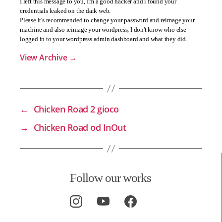
I left this message to you, I'm a good hacker and i found your
credentials leaked on the dark web.
Please it's recommended to change your password and reimage your
machine and also reimage your wordpress, I don't know who else
logged in to your wordpress admin dashboard and what they did.
View Archive
→
←
Chicken Road 2 gioco
→
Chicken Road od InOut
Follow our works