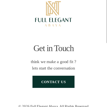
Get in Touch
think we make a good fit ?
lets start the conversation
CONTACT US
© 2026 Full Elegant Abaya. All Rights Reserved