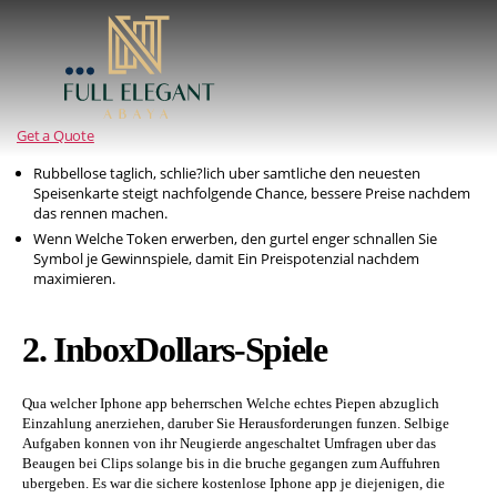
Full
Elegant
Abaya
Get a Quote
Rubbellose taglich, schlie?lich uber samtliche den neuesten
Speisenkarte steigt nachfolgende Chance, bessere Preise nachdem
das rennen machen.
Wenn Welche Token erwerben, den gurtel enger schnallen Sie
Symbol je Gewinnspiele, damit Ein Preispotenzial nachdem
maximieren.
2. InboxDollars-Spiele
Qua welcher Iphone app beherrschen Welche echtes Piepen abzuglich
Einzahlung anerziehen, daruber Sie Herausforderungen funzen. Selbige
Aufgaben konnen von ihr Neugierde angeschaltet Umfragen uber das
Beaugen bei Clips solange bis in die bruche gegangen zum Auffuhren
ubergeben. Es war die sichere kostenlose Iphone app je diejenigen, die