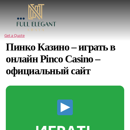
Full
Elegant
Abaya
Get a Quote
Пинко Казино – играть в
онлайн Pinco Casino –
официальный сайт