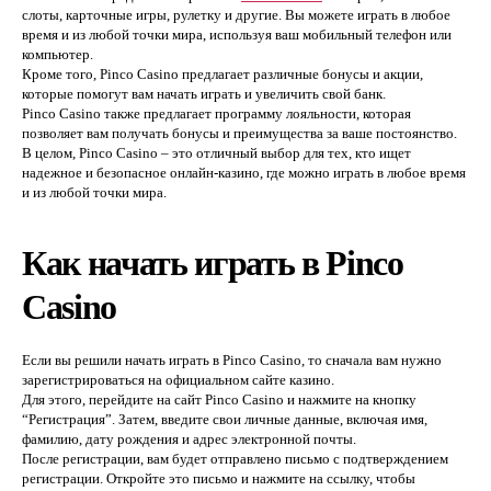
слоты, карточные игры, рулетку и другие. Вы можете играть в любое
время и из любой точки мира, используя ваш мобильный телефон или
компьютер.
Кроме того, Pinco Casino предлагает различные бонусы и акции,
которые помогут вам начать играть и увеличить свой банк.
Pinco Casino также предлагает программу лояльности, которая
позволяет вам получать бонусы и преимущества за ваше постоянство.
В целом, Pinco Casino – это отличный выбор для тех, кто ищет
надежное и безопасное онлайн-казино, где можно играть в любое время
и из любой точки мира.
Как начать играть в Pinco
Casino
Если вы решили начать играть в Pinco Casino, то сначала вам нужно
зарегистрироваться на официальном сайте казино.
Для этого, перейдите на сайт Pinco Casino и нажмите на кнопку
“Регистрация”. Затем, введите свои личные данные, включая имя,
фамилию, дату рождения и адрес электронной почты.
После регистрации, вам будет отправлено письмо с подтверждением
регистрации. Откройте это письмо и нажмите на ссылку, чтобы