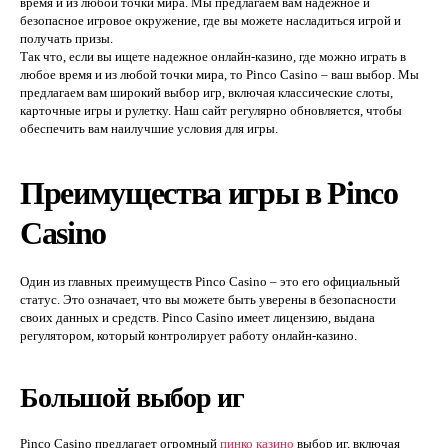
время и из любой точки мира. Мы предлагаем вам надежное и
безопасное игровое окружение, где вы можете насладиться игрой и
получать призы.
Так что, если вы ищете надежное онлайн-казино, где можно играть в
любое время и из любой точки мира, то Pinco Casino – ваш выбор. Мы
предлагаем вам широкий выбор игр, включая классические слоты,
карточные игры и рулетку. Наш сайт регулярно обновляется, чтобы
обеспечить вам наилучшие условия для игры.
Преимущества игры в Pinco
Casino
Один из главных преимуществ Pinco Casino – это его официальный
статус. Это означает, что вы можете быть уверены в безопасности
своих данных и средств. Pinco Casino имеет лицензию, выдана
регулятором, который контролирует работу онлайн-казино.
Большой выбор иг
Pinco Casino предлагает огромный
пинко казино
выбор иг, включая