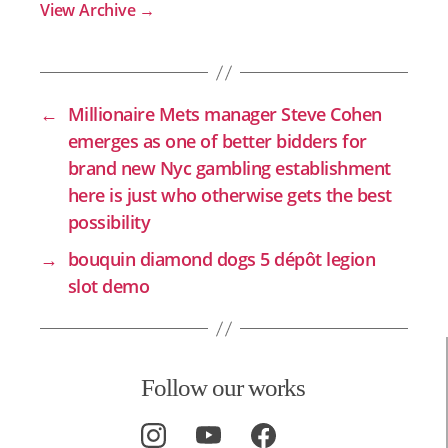
View Archive
→
←
Millionaire Mets manager Steve Cohen
emerges as one of better bidders for
brand new Nyc gambling establishment
here is just who otherwise gets the best
possibility
→
bouquin diamond dogs 5 dépôt legion
slot demo
Follow our works