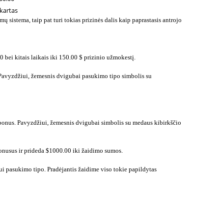
kartas
 sistema, taip pat turi tokias prizinės dalis kaip paprastasis antrojo
 bei kitais laikais iki 150.00 $ prizinio užmokestį.
. Pavyzdžiui, žemesnis dvigubai pasukimo tipo simbolis su
o bonus. Pavyzdžiui, žemesnis dvigubai simbolis su medaus kibirkščio
bonusus ir prideda $1000.00 iki žaidimo sumos.
ui pasukimo tipo. Pradėjantis žaidime viso tokie papildytas