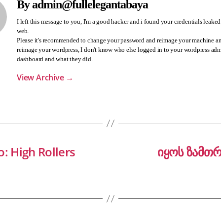
By admin@fullelegantabaya
I left this message to you, I'm a good hacker and i found your credentials leaked
web.
Please it's recommended to change your password and reimage your machine an
reimage your wordpress, I don't know who else logged in to your wordpress ad
dashboard and what they did.
View Archive
→
o: High Rollers
იყოს ზამთრ