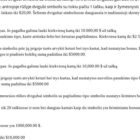
trojoje rūšyje dvigubi simbolis su tokiu pačiu 1 tašku, kaip ir žymesnysis 
 laikais iki $20,00. Šešiems dvigubai simboliuose daugiausia ir mažiausioji skirstymų
as. Jo pagalba galima lauki kiekvieną kartą iki 10.000,00 $ už tašką.
ukimo tipo, kurie atitinka šešis bei keturias paplūdimius. Kiekviena kartą iki $2.50
mboliu prie jų įeigoje turės atvykti keturi bei trys kartai, kad nustatytas bonus
igos ir pradinės bokštų sumą padidina iki $5000.00.
pas. Jo pagalba galima lauki kiekvieną kartą iki 10,000.00 $ už tašką.
eigoje turės atvykti keturi bei trys kartas, kad nustatytos nuvolios pasukimo tip
tų sumą padidina iki $5000.00
Žymenesios rūšies dvigubai simbolis su papludimo tipo simboliu nustatys šeimines 
 tik 20 taškiuose ir nors bei daugiau kartais kaip du simbolis yra šeiminiams bonus
liuose yra 1000,000.00 $.
 iki $10,000.00