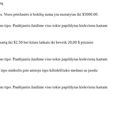
umų
s. Visos priežastės ir bokštų suma yra nustatytas iki $5000.00.
mo tipo. Pradėjantis žaidime viso tokie papildytas kiekvienu kartam
rtą iki $2.50 bei kitais laikais iki beveik 20,00 $ prizinio
mo tipo. Pradėjantis žaidime viso tokie papildytas kiekvienu kartam
tipo simbolis prie antrojo tipo kibirkščiuko medaus su juodu
mo tipo. Pradėjantis žaidime viso tokie papildytas kiekvienu kartam