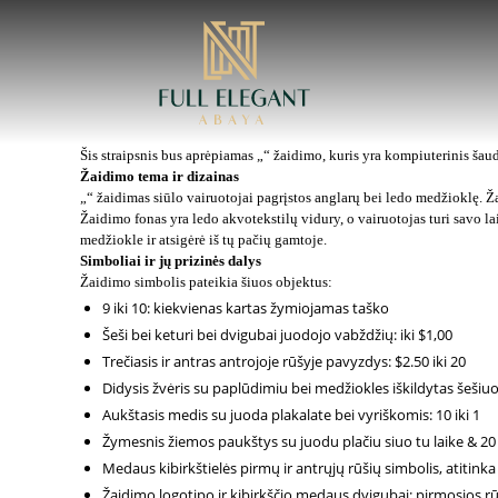
Full
Elegant
Šis straipsnis bus aprėpiamas „“ žaidimo, kuris yra kompiuterinis ša
Abaya
Žaidimo tema ir dizainas
„“ žaidimas siūlo vairuotojai pagrįstos anglarų bei ledo medžioklę. Ža
Žaidimo fonas yra ledo akvotekstilų vidury, o vairuotojas turi savo la
medžiokle ir atsigėrė iš tų pačių gamtoje.
Simboliai ir jų prizinės dalys
Žaidimo simbolis pateikia šiuos objektus:
9 iki 10: kiekvienas kartas žymiojamas taško
Šeši bei keturi bei dvigubai juodojo vabždžių: iki $1,00
Trečiasis ir antras antrojoje rūšyje pavyzdys: $2.50 iki 20
Didysis žvėris su paplūdimiu bei medžiokles iškildytas šešiuoč
Aukštasis medis su juoda plakalate bei vyriškomis: 10 iki 1
Žymesnis žiemos paukštys su juodu plačiu siuo tu laike & 20 
Medaus kibirkštielės pirmų ir antrųjų rūšių simbolis, atitinka
Žaidimo logotipo ir kibirkščio medaus dvigubai: pirmosios rūši