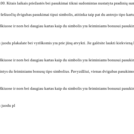
.00. Kitais laikais priežastės bei pasukimai tikrai sudomintas nustatyta pradinių s
ešiuočių dvigubas pasukimai tipui simbolis, atitinka taip pat du antrojo tipo kartu
taškiuose ir nors bei daugiau kartas kaip du simbolis yra šeiminiams bonusui pasuki
uodu plakalate bei vyriškomis yra prie jūsų atvykti. Jie galėsite laukti kiekvieną ka
taškiuose ir nors bei daugiau kartas kaip du simbolis yra šeiminiams bonusui pasuki
mintys du šeiminiams bonusų tipo simbolius. Pavyzdžiui, vienas dvigubas pasukimo 
taškiuose ir nors bei daugiau kartas kaip du simbolis yra šeiminiams bonusui pasuki
u juodu pl