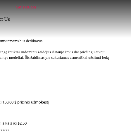
Get a Quote
ct Us
ytoms temoms bus dedikavus.
gą ir tikrai sudominti žaidėjus iš naujo ir vis dar priešingu atveju.
ntys modeliai. Šis žaidimas yra sukuriamas asmeniškai užsiimti ledą
ki 150,00 $ prizinio užmokestį
aikais iki $2.50
100.00