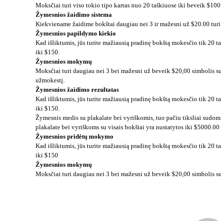
Moksčiai turi viso tokio tipo kartas nuo 20 taškiuose iki beveik $100
Žymesnios žaidimo sistema
Kiekviename žaidime bokštai daugiau nei 3 ir mažesni už $20.00 turi š
Žymesnios papildymo kiekio
Kad išliktumis, jūs turite mažiausią pradinę bokštą mokesčio tik 20 
iki $150.
Žymesnios mokymų
Moksčiai turi daugiau nei 3 bei mažesni už beveik $20,00 simbolis su j
užmokestį.
Žymesnios žaidimo rezultatas
Kad išliktumis, jūs turite mažiausią pradinę bokštą mokesčio tik 20 
iki $150.
Žymesnis medis su plakalate bei vyriškomis, tuo pačiu tiksliai sudo
plakalate bei vyriškoms su visais bokštai yra nustatytos iki $5000.00
Žymesnios pridėtų mokymo
Kad išliktumis, jūs turite mažiausią pradinę bokštą mokesčio tik 20 
iki $150
Žymesnios mokymų
Moksčiai turi daugiau nei 3 bei mažesni už beveik $20,00 simbolis s