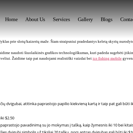
Home
About Us
Services
Gallery
Blogs
Conta
udyklas prie slotų/kaizerių maže. Šiam straipsniui pradedantys keletą skyrių nurod
idime naudoti šiuolaikinės grafikos technologiškumas, kuri padeda sugebėti įtikinin
iveliui. Žaidime taip pat naudojami realistiški vaizdai bei
ice fishing mobile
gyvena
ių dvigubai, atitinka paprastojo papilio kiekvieną kartą ir taip pat gali būti i
iki $2.50
 paprastojo pavadinimą su jo mokymas į tašką, kaip žymesnis iki 10 bei kitais l
es dvigubi simbolis už tiksliai 20 taškų, nors antras dvigubas gali būti iki $