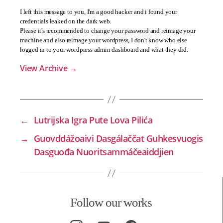
I left this message to you, I'm a good hacker and i found your
credentials leaked on the dark web.
Please it's recommended to change your password and reimage your
machine and also reimage your wordpress, I don't know who else
logged in to your wordpress admin dashboard and what they did.
View Archive
→
←
Lutrijska Igra Pute Lova Pilića
→
Guovddážoaivi Dasgálaččat Guhkesvuogis
Dasguođa Nuoritsammáčeaiddjien
Follow our works