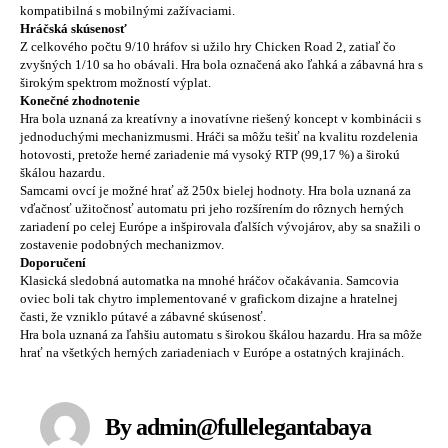
kompatibilná s mobilnými zažívaciami.
Hráčská skúsenosť
Z celkového počtu 9/10 hráfov si užilo hry Chicken Road 2, zatiaľ čo
zvyšných 1/10 sa ho obávali. Hra bola označená ako ľahká a zábavná hra s
širokým spektrom možností výplat.
Konečné zhodnotenie
Hra bola uznaná za kreatívny a inovatívne riešený koncept v kombinácii s
jednoduchými mechanizmusmi. Hráči sa môžu tešiť na kvalitu rozdelenia
hotovosti, pretože herné zariadenie má vysoký RTP (99,17 %) a širokú
škálou hazardu.
Samcami ovcí je možné hrať až 250x bielej hodnoty. Hra bola uznaná za
vďačnosť užitočnosť automatu pri jeho rozšírením do rôznych herných
zariadení po celej Európe a inšpirovala ďalších vývojárov, aby sa snažili o
zostavenie podobných mechanizmov.
Doporučení
Klasická sledobná automatka na mnohé hráčov očakávania. Samcovia
oviec boli tak chytro implementované v grafickom dizajne a hratelnej
časti, že vzniklo pútavé a zábavné skúsenosť.
Hra bola uznaná za ľahšiu automatu s širokou škálou hazardu. Hra sa môže
hrať na všetkých herných zariadeniach v Európe a ostatných krajinách.
By admin@fullelegantabaya