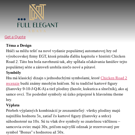
Full
Elegant
Abaya
Get a Quote
Téma a Design
Hráči sa môžu tešiť na nové vydanie populárnej automatovej hry od
výrobcovskej firmy EGT, ktorá prináša ďalšiu kapitolu v histórii Chicken
Road 2. Táto hra bola navrhnutá tak, aby spĺňala očakávania fanúšov tejto
populárnej série a zároveň urobila niečo nové a pútavé.
Symbóly
Hra má klasický dizajn s jednoduchými symbolami, ktoré
Chicken Road 2
recenzie
budú známy mnohým hráčom. Sú tu tradičné kartové figury
(žiarovky 9-10-J-Q-K-A) a tiež plodiny (fazole, kukurica a slnečník), ako aj
samce ovcí. Tie posledné symboly sú úzko pripojené k hlavnému theme
hry.
Výplata
Priebeh výplatných kombinácií je zrozumiteľný: všetky plodiny majú
najnižšiu hodnotu 5x, zatiaľ čo kartové figury (žiarovky a srdce)
súhodnotené na 10x. Sú tu však dve symboly so znatelnou väčšinou –
samcovia oviec majú 30x, pričom najvyšší odznak je rezervovaný pre
symbol "Bonus" s hodnotou až 50x.