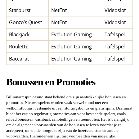
Starburst
NetEnt
Videoslot
Gonzo’s Quest
NetEnt
Videoslot
Blackjack
Evolution Gaming
Tafelspel
Roulette
Evolution Gaming
Tafelspel
Baccarat
Evolution Gaming
Tafelspel
Bonussen en Promoties
Billionairespin casino staat bekend om zijn aantrekkelijke bonussen en
promoties. Nieuwe spelers worden vaak verwelkomd met een
welkomstbonus, bestaande uit een stortingsbonus en gratis spins. Daarnaast
biedt het casino regelmatig promoties aan voor bestaande spelers, zoals
reload bonussen, cashback aanbiedingen en toernooien. Het is belangrijk
om de algemene voorwaarden van de bonussen te lezen voordat je ze
accepteert, om op de hoogte te zijn van de inzetvereisten en andere
voorwaarden. Hieronder een lijst met voorbeelden van mogelijke