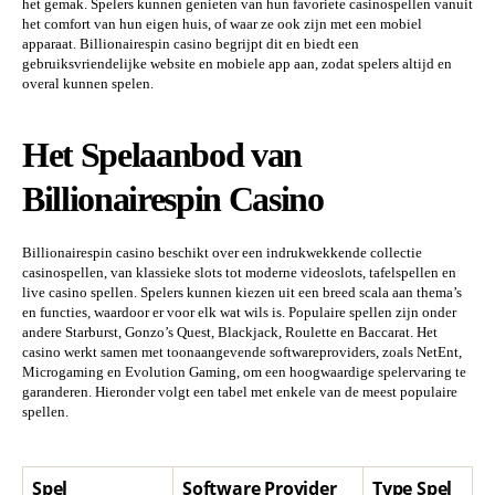
het gemak. Spelers kunnen genieten van hun favoriete casinospellen vanuit
het comfort van hun eigen huis, of waar ze ook zijn met een mobiel
apparaat. Billionairespin casino begrijpt dit en biedt een
gebruiksvriendelijke website en mobiele app aan, zodat spelers altijd en
overal kunnen spelen.
Het Spelaanbod van
Billionairespin Casino
Billionairespin casino beschikt over een indrukwekkende collectie
casinospellen, van klassieke slots tot moderne videoslots, tafelspellen en
live casino spellen. Spelers kunnen kiezen uit een breed scala aan thema’s
en functies, waardoor er voor elk wat wils is. Populaire spellen zijn onder
andere Starburst, Gonzo’s Quest, Blackjack, Roulette en Baccarat. Het
casino werkt samen met toonaangevende softwareproviders, zoals NetEnt,
Microgaming en Evolution Gaming, om een hoogwaardige spelervaring te
garanderen. Hieronder volgt een tabel met enkele van de meest populaire
spellen.
Spel
Software Provider
Type Spel