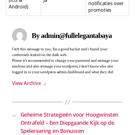
(iOS &
Ja
notificaties over
Android)
promoties
By admin@fullelegantabaya
I left this message to you, I'm a good hacker and i found your
credentials leaked on the dark web.
Please it's recommended to change your password and reimage your
machine and also reimage your wordpress, I don't know who else
logged in to your wordpress admin dashboard and what they did.
View Archive
→
←
Geheime Strategieën voor Hoogwinsten
Ontrafeld – Een Diepgaande Kijk op de
Spelervaring en Bonussen