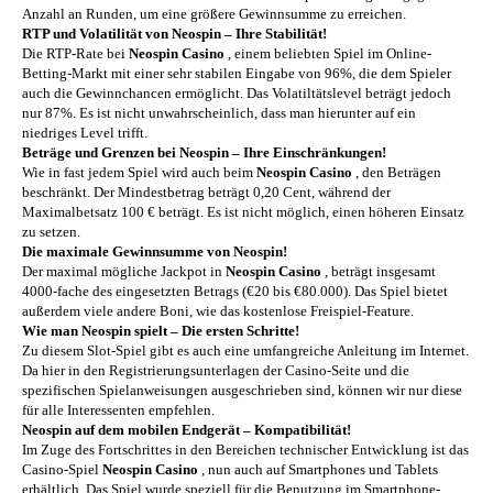
Anzahl an Runden, um eine größere Gewinnsumme zu erreichen.
RTP und Volatilität von Neospin – Ihre Stabilität!
Die RTP-Rate bei
Neospin Casino
, einem beliebten Spiel im Online-
Betting-Markt mit einer sehr stabilen Eingabe von 96%, die dem Spieler
auch die Gewinnchancen ermöglicht. Das Volatiltätslevel beträgt jedoch
nur 87%. Es ist nicht unwahrscheinlich, dass man hierunter auf ein
niedriges Level trifft.
Beträge und Grenzen bei Neospin – Ihre Einschränkungen!
Wie in fast jedem Spiel wird auch beim
Neospin Casino
, den Beträgen
beschränkt. Der Mindestbetrag beträgt 0,20 Cent, während der
Maximalbetsatz 100 € beträgt. Es ist nicht möglich, einen höheren Einsatz
zu setzen.
Die maximale Gewinnsumme von Neospin!
Der maximal mögliche Jackpot in
Neospin Casino
, beträgt insgesamt
4000-fache des eingesetzten Betrags (€20 bis €80.000). Das Spiel bietet
außerdem viele andere Boni, wie das kostenlose Freispiel-Feature.
Wie man Neospin spielt – Die ersten Schritte!
Zu diesem Slot-Spiel gibt es auch eine umfangreiche Anleitung im Internet.
Da hier in den Registrierungsunterlagen der Casino-Seite und die
spezifischen Spielanweisungen ausgeschrieben sind, können wir nur diese
für alle Interessenten empfehlen.
Neospin auf dem mobilen Endgerät – Kompatibilität!
Im Zuge des Fortschrittes in den Bereichen technischer Entwicklung ist das
Casino-Spiel
Neospin Casino
, nun auch auf Smartphones und Tablets
erhältlich. Das Spiel wurde speziell für die Benutzung im Smartphone-