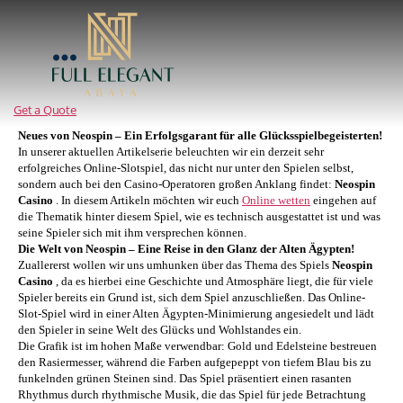
Full
Elegant
Abaya
Get a Quote
Neues von Neospin – Ein Erfolgsgarant für alle Glücksspielbegeisterten!
In unserer aktuellen Artikelserie beleuchten wir ein derzeit sehr
erfolgreiches Online-Slotspiel, das nicht nur unter den Spielen selbst,
sondern auch bei den Casino-Operatoren großen Anklang findet:
Neospin
Casino
. In diesem Artikeln möchten wir euch
Online wetten
eingehen auf
die Thematik hinter diesem Spiel, wie es technisch ausgestattet ist und was
seine Spieler sich mit ihm versprechen können.
Die Welt von Neospin – Eine Reise in den Glanz der Alten Ägypten!
Zuallererst wollen wir uns umhunken über das Thema des Spiels
Neospin
Casino
, da es hierbei eine Geschichte und Atmosphäre liegt, die für viele
Spieler bereits ein Grund ist, sich dem Spiel anzuschließen. Das Online-
Slot-Spiel wird in einer Alten Ägypten-Minimierung angesiedelt und lädt
den Spieler in seine Welt des Glücks und Wohlstandes ein.
Die Grafik ist im hohen Maße verwendbar: Gold und Edelsteine bestreuen
den Rasiermesser, während die Farben aufgepeppt von tiefem Blau bis zu
funkelnden grünen Steinen sind. Das Spiel präsentiert einen rasanten
Rhythmus durch rhythmische Musik, die das Spiel für jede Betrachtung