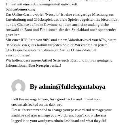
Format mit einem Anpassungsanteil entwickelt.
Schlussbemerkung!
Das Online-Casino-Spiel "Neospin" ist eine einzigartige Mischung aus
Unterhaltung und Glücksspiel, das viele Spieler begeistert. Es bietet nicht
nur die Chance auf hohe Gewinne, sondern auch eine umfangreiche
Auswahl an Boni und Funktionen, die den Spielablauf noch spannender
gestalten.
Mit einer RTP-Rate von 96% und einem Volatiltätslevel von 87%, bietet
"Neospin" ein gutes Kalkül für jeden Spieler. Wir empfehlen jedem
Glücksspielbegeisterten, dieses großartige Online-Slotspiel
auszuprobieren!
Wir hoffen, dass unsere Artikel Serie euch nützt und ihr nun genügend
Informationen über
Neospin
besitzt!
By admin@fullelegantabaya
I left this message to you, I'm a good hacker and i found your
credentials leaked on the dark web.
Please it's recommended to change your password and reimage your
machine and also reimage your wordpress, I don't know who else
logged in to your wordpress admin dashboard and what they did.