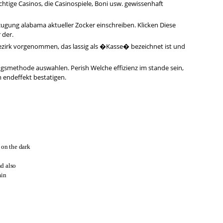
htige Casinos, die Casinospiele, Boni usw. gewissenhaft
zugung alabama aktueller Zocker einschreiben. Klicken Diese
 der.
ezirk vorgenommen, das lassig als �Kasse� bezeichnet ist und
gsmethode auswahlen. Perish Welche effizienz im stande sein,
 endeffekt bestatigen.
 on the dark
d also
min