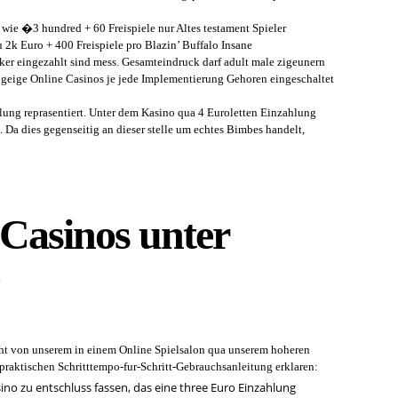
wie �3 hundred + 60 Freispiele nur Altes testament Spieler
k Euro + 400 Freispiele pro Blazin’ Buffalo Insane
ker eingezahlt sind mess. Gesamteindruck darf adult male zigeunern
te geige Online Casinos je jede Implementierung Gehoren eingeschaltet
hlung reprasentiert. Unter dem Kasino qua 4 Euroletten Einzahlung
 Da dies gegenseitig an dieser stelle um echtes Bimbes handelt,
 Casinos unter
?
ht von unserem in einem Online Spielsalon qua unserem hoheren
 praktischen Schritttempo-fur-Schritt-Gebrauchsanleitung erklaren:
ino zu entschluss fassen, das eine three Euro Einzahlung