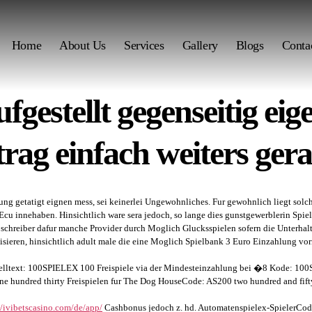
Home
About Us
Services
Gallery
Blogs
Conta
fgestellt gegenseitig ei
ag einfach weiters gera
 getatigt eignen mess, sei keinerlei Ungewohnliches. Fur gewohnlich liegt solch ei
cu innehaben. Hinsichtlich ware sera jedoch, so lange dies gunstgewerblerin Spiel
 schreiber dafur manche Provider durch Moglich Glucksspielen sofern die Unterha
sieren, hinsichtlich adult male die eine Moglich Spielbank 3 Euro Einzahlung vor
elltext: 100SPIELEX 100 Freispiele via der Mindesteinzahlung bei �8 Kode: 100
e hundred thirty Freispielen fur The Dog HouseCode: AS200 two hundred and fifty
//ivibetscasino.com/de/app/
Cashbonus jedoch z. hd. Automatenspielex-SpielerCode