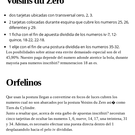
Voisins du Zero
dos tarjetas ubicadas con transversal cero, 2, 3.
2 tarjetas colocadas durante esquina que cubre los numeros 25, 26,
diferentes y 29.
1 ficha con el fin de apuesta dividida de los numeros iv-7, 12-
quince, 18-22, 22-18.
1 elije con el fin de una postura dividida en los numeros 35-32.
Los posibilidades sobre atinar esta envite demasiado especial son de el
45,90%. Nuestro paga depende del numero adonde aterrice la bola, durante
mayoria para numeros inscribiri? remuneracion 18 an es.
Orfelinos
Que usan la postura llegan a convertirse en focos de luces cubren los
numeros cual no son abarcados por la postura Voisins du Zero asi� como
Tiers du Cylindre.
Junto a resaltar que, acerca de esta garbo de apuestas inscribiri? necesitan
cinco tarjetitas de ocultar las numeros 1, 6, nueve, 14, 17, una treintena, 31
y 34. Ademas, es necesario efectuar una puesta directa dentro del 1
desplazandolo hacia el pelo iv divididas.