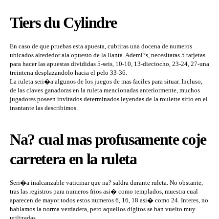
Tiers du Cylindre
En caso de que pruebas esta apuesta, cubriras una docena de numeros
ubicados alrededor ala opuesto de la llanta. Ademi?s, necesitaras 5 tarjetas
para hacer las apuestas divididas 5-seis, 10-10, 13-dieciocho, 23-24, 27-una
treintena desplazandolo hacia el pelo 33-36.
La ruleta seri�a algunos de los juegos de mas faciles para situar. Incluso,
de las claves ganadoras en la ruleta mencionadas anteriormente, muchos
jugadores poseen invitados determinados leyendas de la roulette sitio en el
insntante las describimos.
Na? cual mas profusamente coje
carretera en la ruleta
Seri�a inalcanzable vaticinar que na? saldra durante ruleta. No obstante,
tras las registros para numeros frios asi� como templados, muestra cual
aparecen de mayor todos estos numeros 6, 16, 18 asi� como 24. Interes, no
hablamos la norma verdadera, pero aquellos digitos se han vuelto muy
utilizadas.