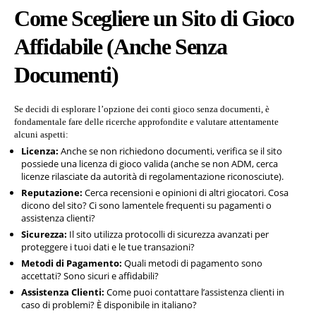
Come Scegliere un Sito di Gioco
Affidabile (Anche Senza
Documenti)
Se decidi di esplorare l’opzione dei conti gioco senza documenti, è
fondamentale fare delle ricerche approfondite e valutare attentamente
alcuni aspetti:
Licenza:
Anche se non richiedono documenti, verifica se il sito
possiede una licenza di gioco valida (anche se non ADM, cerca
licenze rilasciate da autorità di regolamentazione riconosciute).
Reputazione:
Cerca recensioni e opinioni di altri giocatori. Cosa
dicono del sito? Ci sono lamentele frequenti su pagamenti o
assistenza clienti?
Sicurezza:
Il sito utilizza protocolli di sicurezza avanzati per
proteggere i tuoi dati e le tue transazioni?
Metodi di Pagamento:
Quali metodi di pagamento sono
accettati? Sono sicuri e affidabili?
Assistenza Clienti:
Come puoi contattare l’assistenza clienti in
caso di problemi? È disponibile in italiano?