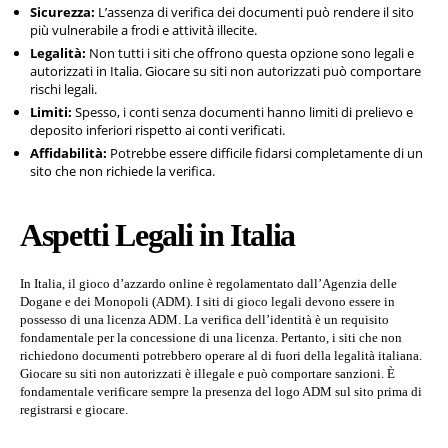
Sicurezza:
L’assenza di verifica dei documenti può rendere il sito
più vulnerabile a frodi e attività illecite.
Legalità:
Non tutti i siti che offrono questa opzione sono legali e
autorizzati in Italia. Giocare su siti non autorizzati può comportare
rischi legali.
Limiti:
Spesso, i conti senza documenti hanno limiti di prelievo e
deposito inferiori rispetto ai conti verificati.
Affidabilità:
Potrebbe essere difficile fidarsi completamente di un
sito che non richiede la verifica.
Aspetti Legali in Italia
In Italia, il gioco d’azzardo online è regolamentato dall’Agenzia delle
Dogane e dei Monopoli (ADM). I siti di gioco legali devono essere in
possesso di una licenza ADM. La verifica dell’identità è un requisito
fondamentale per la concessione di una licenza. Pertanto, i siti che non
richiedono documenti potrebbero operare al di fuori della legalità italiana.
Giocare su siti non autorizzati è illegale e può comportare sanzioni. È
fondamentale verificare sempre la presenza del logo ADM sul sito prima di
registrarsi e giocare.