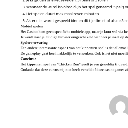
Je krijgt dan drie keuzevelden: 3 rollen of 5 rollen
Wanneer de 9e rol is voltooid (in het spel genaamd "Spel") on
Het spelen duurt maximaal zeven minuten
Als er niet wordt gespeeld binnen dit tijdslimiet of als de 3e
Mobiel spelen
Het Casino kent geen specifieke mobiele app, maar je kunt wel via het
Je wordt naar je huidige browser omgeschakeld wanneer je inzet op 
Spelers-ervaring
Een andere interessante aspec t van het kippenren-spel is dat allemaa
De gameplay gaat heel makkelijk te verwerken. Ook is het niet moeili
Conclusie
Het kippenren spel van "Chicken Run" geeft je een geweldig tijdverdrij
Ondanks dat deze cursus mij niet heeft verteld of deze casinogames z