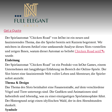
Full
Elegant
Abaya
Get a Quote
Der Spielautomat "Chicken Road" von InOut ist ein neues und
faszinierendes Thema, das die Spieler bereits seit Kurzem begeistert. Wir
möchten in diesem Artikel eine umfassende Analyse dieses Slots vorstellen
und zeigen Ihnen, warum dieser Automat so beliebt
Chicken Road seriГ¶s
wurde.
Einleitung
Der Spielautomat "Chicken Road" ist ein Produkt von InOut Games, einem
Unternehmen mit langjähriger Erfahrung im Bereich der Online-Spiele. Der
Slot bietet eine faszinierende Welt voller Leben und Abenteuer, die Spieler
sofort anzieht.
Thema & Design
Das Thema des Slots beinhaltet eine Fasanenstraße, auf dem verschiedene
Vögel und Tiere unterwegs sind. Die Grafiken und Animationen sind
farbenfroh und lebendig, was zu einer einzigartigen Spielatmosphäre führt.
Der Hintergrund zeigt einen idyllischen Wald, der in den Abendstunden
dunkelt.
Symbole