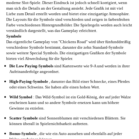
moderne Slot-Spiele. Dieser Eindruck ist jedoch schnell korrigiert, wenn
man sich die Details an der Gestaltung ansieht. Jede Grafik ist mit viel
Liebe zum Detail erstellt worden und bietet eine einzigartige Atmosphäre.
Die Layouts für die Symbole sind verschieden und zeigen in farbenfrohen
Farbe verschiedenen Hintergrundbilder. Die Spielregeln werden auch leicht
verständlich dargestellt, was das Gameplay erleichtert.
Symbole
Das eigentliche Gameplay von "Chickens Road" wird über fünfunddreißig
verschiedene Symbole bestimmt, darunter die zehn Standard-Symbole
sowie weitere Special Symbols. Die einzigartigen Grafiken der Symbole
bieten viel Abwechslung für die Spieler.
Die Low Paying-Symbols
sind Kartenwerte wie 9-A und werden in ihrer
Aufeinanderfolge angeordnet.
High-Paying-Symbole
, darunter das Bild einer Schnecke, eines Pferdes
oder eines Schweins. Sie haben alle einen hohen Wert.
Wild Symbol
: Das Wild-Symbol ist ein Gold-König, der auf jeder Walze
erscheinen kann und so andere Symbole ersetzen kann um höhere
Gewinne zu erzielen.
Scatter Symbole
sind Sonnenblumen mit verschiedenen Blättern. Sie
können überall in Spielersichtbarkeit auftreten.
Bonus-Symbole
, die wie ein Auto aussehen und ebenfalls auf jeder