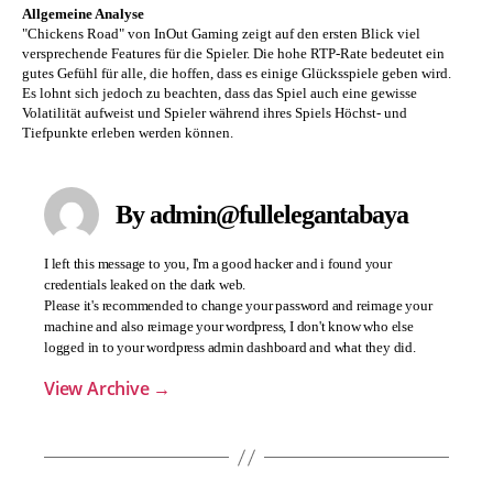
Allgemeine Analyse
"Chickens Road" von InOut Gaming zeigt auf den ersten Blick viel
versprechende Features für die Spieler. Die hohe RTP-Rate bedeutet ein
gutes Gefühl für alle, die hoffen, dass es einige Glücksspiele geben wird.
Es lohnt sich jedoch zu beachten, dass das Spiel auch eine gewisse
Volatilität aufweist und Spieler während ihres Spiels Höchst- und
Tiefpunkte erleben werden können.
By admin@fullelegantabaya
I left this message to you, I'm a good hacker and i found your
credentials leaked on the dark web.
Please it's recommended to change your password and reimage your
machine and also reimage your wordpress, I don't know who else
logged in to your wordpress admin dashboard and what they did.
View Archive
→