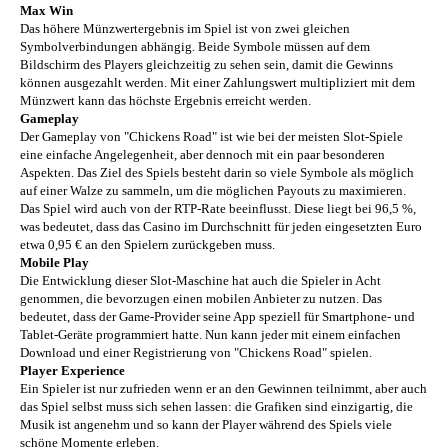
Max Win
Das höhere Münzwertergebnis im Spiel ist von zwei gleichen
Symbolverbindungen abhängig. Beide Symbole müssen auf dem
Bildschirm des Players gleichzeitig zu sehen sein, damit die Gewinns
können ausgezahlt werden. Mit einer Zahlungswert multipliziert mit dem
Münzwert kann das höchste Ergebnis erreicht werden.
Gameplay
Der Gameplay von "Chickens Road" ist wie bei der meisten Slot-Spiele
eine einfache Angelegenheit, aber dennoch mit ein paar besonderen
Aspekten. Das Ziel des Spiels besteht darin so viele Symbole als möglich
auf einer Walze zu sammeln, um die möglichen Payouts zu maximieren.
Das Spiel wird auch von der RTP-Rate beeinflusst. Diese liegt bei 96,5 %,
was bedeutet, dass das Casino im Durchschnitt für jeden eingesetzten Euro
etwa 0,95 € an den Spielern zurückgeben muss.
Mobile Play
Die Entwicklung dieser Slot-Maschine hat auch die Spieler in Acht
genommen, die bevorzugen einen mobilen Anbieter zu nutzen. Das
bedeutet, dass der Game-Provider seine App speziell für Smartphone- und
Tablet-Geräte programmiert hatte. Nun kann jeder mit einem einfachen
Download und einer Registrierung von "Chickens Road" spielen.
Player Experience
Ein Spieler ist nur zufrieden wenn er an den Gewinnen teilnimmt, aber auch
das Spiel selbst muss sich sehen lassen: die Grafiken sind einzigartig, die
Musik ist angenehm und so kann der Player während des Spiels viele
schöne Momente erleben.