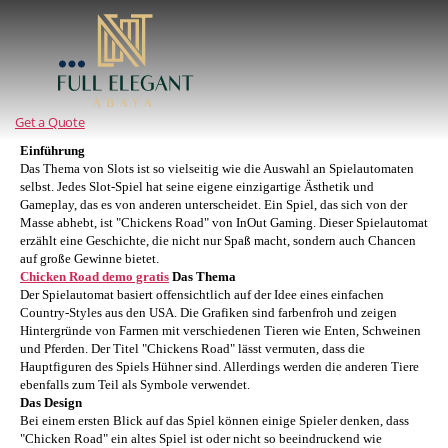
Full
Elegant
Abaya
Get a Quote
Einführung
Das Thema von Slots ist so vielseitig wie die Auswahl an Spielautomaten
selbst. Jedes Slot-Spiel hat seine eigene einzigartige Ästhetik und
Gameplay, das es von anderen unterscheidet. Ein Spiel, das sich von der
Masse abhebt, ist "Chickens Road" von InOut Gaming. Dieser Spielautomat
erzählt eine Geschichte, die nicht nur Spaß macht, sondern auch Chancen
auf große Gewinne bietet.
Chicken Road demo gratis
Das Thema
Der Spielautomat basiert offensichtlich auf der Idee eines einfachen
Country-Styles aus den USA. Die Grafiken sind farbenfroh und zeigen
Hintergründe von Farmen mit verschiedenen Tieren wie Enten, Schweinen
und Pferden. Der Titel "Chickens Road" lässt vermuten, dass die
Hauptfiguren des Spiels Hühner sind. Allerdings werden die anderen Tiere
ebenfalls zum Teil als Symbole verwendet.
Das Design
Bei einem ersten Blick auf das Spiel können einige Spieler denken, dass
"Chicken Road" ein altes Spiel ist oder nicht so beeindruckend wie