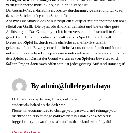
verfügt über eine mobile App, die leicht nutzbar ist
Der Gesamt-Player-Erlebnis ist positiv durchgängig geprägt und wirkt so,
dass der Spieler sich gut im Spiel aufhält.
Analyse
Die Analyse des Spiels zeigt ein Slotspiel mit einer einfachen aber
effektiven Grafik. Die Symbole sind klar definiert und bieten eine gute
Auflösung an. Das Gameplay ist leicht zu verstehen und schnell in Gang
gesetzt werden kann, sodass es als attraktives Spiel für Spieler gilt.
Dieses Slot-Spiel ist durch seine einfache aber effektive Grafik
gekennzeichnet. Es zeigt eine ländliche Atmosphäre aufgreift und bietet
mit seinem einfachen Gameplay einen unterhaltsamen Gesamteindruck für
den Spieler ab. Das ist der Grund warum es von Spielern bewertet wird.
Sollten Fragen dazu noch offen sein, ist jeder geistige Aufwand immer gut!
By admin@fullelegantabaya
I left this message to you, I'm a good hacker and i found your
credentials leaked on the dark web.
Please it's recommended to change your password and reimage your
machine and also reimage your wordpress, I don't know who else
logged in to your wordpress admin dashboard and what they did.
View Archive
→