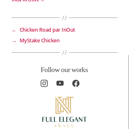
←
Chicken Road par InOut
→
MyStake Chicken
Follow our works