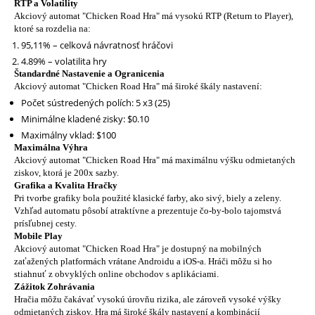
RTP a Volatility
Akciový automat "Chicken Road Hra" má vysokú RTP (Return to Player),
ktoré sa rozdelia na:
95,11% – celková návratnosť hráčovi
4.89% – volatilita hry
Štandardné Nastavenie a Ogranicenia
Akciový automat "Chicken Road Hra" má široké škály nastavení:
Počet sústredených polích: 5 x3 (25)
Minimálne kladené zisky: $0.10
Maximálny vklad: $100
Maximálna Výhra
Akciový automat "Chicken Road Hra" má maximálnu výšku odmietaných
ziskov, ktorá je 200x sazby.
Grafika a Kvalita Hračky
Pri tvorbe grafiky bola použité klasické farby, ako sivý, biely a zeleny.
Vzhľad automatu pôsobí atraktívne a prezentuje čo-by-bolo tajomstvá
prísľubnej cesty.
Mobile Play
Akciový automat "Chicken Road Hra" je dostupný na mobilných
zaťažených platformách vrátane Androidu a iOS-a. Hráči môžu si ho
stiahnuť z obvyklých online obchodov s aplikáciami.
Zážitok Zohrávania
Hračia môžu čakávať vysokú úrovňu rizika, ale zároveň vysoké výšky
odmietaných ziskov. Hra má široké škály nastavení a kombinácií