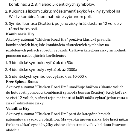
kombináciu 2, 3, 4 alebo 5 identických symbolov.
Kukurica s lízkom cukru: môže zmeniť akýkoľvek iný symbol na
Wild v kombinačnom náhodne vybranom poli.
Symbol bonusu (Scatter): po jeho zisky hráč dostane 12 volieb v
rámci hotovosti.
Kombinacie Hry
Akciový automat "Chicken Road Hra" používa klasické pravidla
kombinačných hier, kde kombinácia sústredených symbolov na
rozdelených poliach spôsobí výťažok. Celková kategória zisky sa hodnotí
pomocou nasledujúcich koeficientov:
3 identické symbole: výťažok do 50x
4 identické symboly : výťažok až 2000x
5 identických symbolov: výťažok až 10,000 x
Free Spins a Bonus
Akciový automat "Chicken Road Hra" umožňuje hráčom získanie volieb
do hotovosti pomocou kombinácií symboľa bonusu (Scatter). Kedykoľvek
sa zisti 12 volieb, v rámci tejto možnosti si hráči môžu vybrať jednu cesta a
získať odmietané zisky.
Volatilita Hry
Akciový automat "Chicken Road Hra" patrí do kategórie hracích
automátov s vysokou volatilitou. Má vysokú úroveň rizika, kde hráči môžu
čoskoro získať vysoké výšky ziskov alebo stratiť veľa v krátkom časovom
obdobia.