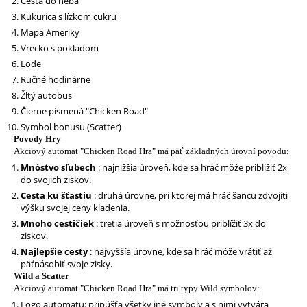
Cesta do neba
Kukurica s lízkom cukru
Mapa Ameriky
Vrecko s pokladom
Lode
Ručné hodinárne
Žltý autobus
Čierne písmená "Chicken Road"
Symbol bonusu (Scatter)
Povody Hry
Akciový automat "Chicken Road Hra" má päť základných úrovní povodu:
Mnóstvo sľubech
: najnižšia úroveň, kde sa hráč môže priblížiť 2x
do svojich ziskov.
Cesta ku šťastiu
: druhá úrovne, pri ktorej má hráč šancu zdvojiti
výšku svojej ceny kladenia.
Mnoho cestičiek
: tretia úroveň s možnosťou priblížiť 3x do
ziskov.
Najlepšie cesty
: najvyššía úrovne, kde sa hráč môže vrátiť až
päťnásobiť svoje zisky.
Wild a Scatter
Akciový automat "Chicken Road Hra" má tri typy Wild symbolov:
Logo automatu: pripúšťa všetky iné symboly a s nimi vytvára