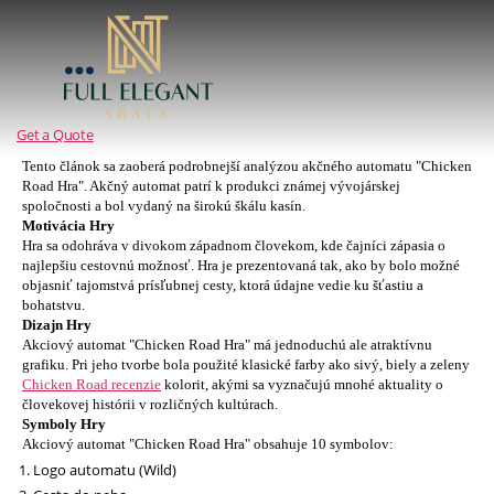
Full
Elegant
Abaya
Get a Quote
Tento článok sa zaoberá podrobnejší analýzou akčného automatu "Chicken
Road Hra". Akčný automat patrí k produkci známej vývojárskej
spoločnosti a bol vydaný na širokú škálu kasín.
Motivácia Hry
Hra sa odohráva v divokom západnom človekom, kde čajníci zápasia o
najlepšiu cestovnú možnosť. Hra je prezentovaná tak, ako by bolo možné
objasniť tajomstvá prísľubnej cesty, ktorá údajne vedie ku šťastiu a
bohatstvu.
Dizajn Hry
Akciový automat "Chicken Road Hra" má jednoduchú ale atraktívnu
grafiku. Pri jeho tvorbe bola použité klasické farby ako sivý, biely a zeleny
Chicken Road recenzie
kolorit, akými sa vyznačujú mnohé aktuality o
človekovej histórii v rozličných kultúrach.
Symboly Hry
Akciový automat "Chicken Road Hra" obsahuje 10 symbolov:
Logo automatu (Wild)