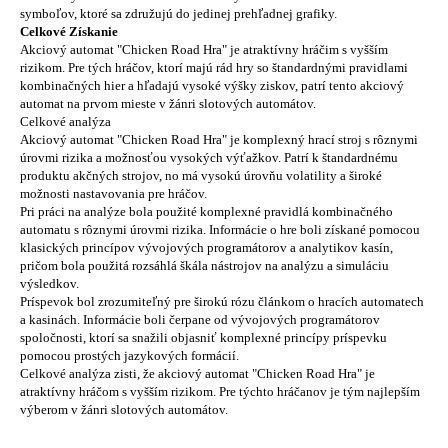
symboľov, ktoré sa združujú do jedinej prehľadnej grafiky.
Celkové Získanie
Akciový automat "Chicken Road Hra" je atraktívny hráčim s vyšším
rizikom. Pre tých hráčov, ktorí majú rád hry so štandardnými pravidlami
kombinačných hier a hľadajú vysoké výšky ziskov, patrí tento akciový
automat na prvom mieste v žánri slotových automátov.
Celkové analýza
Akciový automat "Chicken Road Hra" je komplexný hrací stroj s rôznymi
úrovmi rizika a možnosťou vysokých výťažkov. Patrí k štandardnému
produktu akčných strojov, no má vysokú úrovňu volatility a široké
možnosti nastavovania pre hráčov.
Pri práci na analýze bola použité komplexné pravidlá kombinačného
automatu s rôznymi úrovmi rizika. Informácie o hre boli získané pomocou
klasických princípov vývojových programátorov a analytikov kasín,
pričom bola použitá rozsáhlá škála nástrojov na analýzu a simuláciu
výsledkov.
Príspevok bol zrozumiteľný pre širokú rózu článkom o hracích automatech
a kasinách. Informácie boli čerpane od vývojových programátorov
spoločnosti, ktorí sa snažili objasniť komplexné princípy príspevku
pomocou prostých jazykových formácií.
Celkové analýza zisti, že akciový automat "Chicken Road Hra" je
atraktívny hráčom s vyšším rizikom. Pre týchto hráčanov je tým najlepším
výberom v žánri slotových automátov.