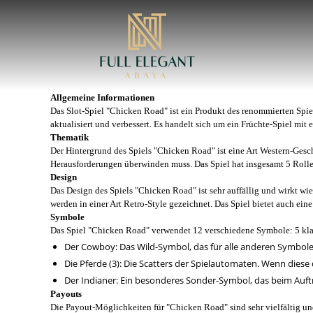
Full
Elegant
Allgemeine Informationen
Abaya
Das Slot-Spiel "Chicken Road" ist ein Produkt des renommierten Spie
aktualisiert und verbessert. Es handelt sich um ein Früchte-Spiel mi
Thematik
Der Hintergrund des Spiels "Chicken Road" ist eine Art Western-Gesc
Herausforderungen überwinden muss. Das Spiel hat insgesamt 5 Rolle
Design
Das Design des Spiels "Chicken Road" ist sehr auffällig und wirkt wie
werden in einer Art Retro-Style gezeichnet. Das Spiel bietet auch ein
Symbole
Das Spiel "Chicken Road" verwendet 12 verschiedene Symbole: 5 klas
Der Cowboy: Das Wild-Symbol, das für alle anderen Symbol
Die Pferde (3): Die Scatters der Spielautomaten. Wenn diese
Der Indianer: Ein besonderes Sonder-Symbol, das beim Auftr
Payouts
Die Payout-Möglichkeiten für "Chicken Road" sind sehr vielfältig u