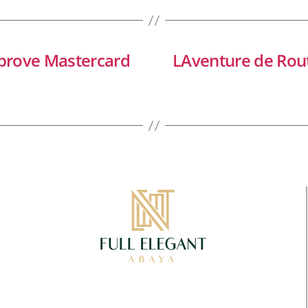
pprove Mastercard
LAventure de Rout