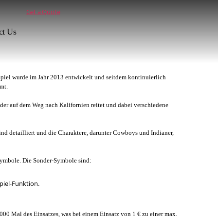
Get a Quote
ct Us
piel wurde im Jahr 2013 entwickelt und seitdem kontinuierlich
mt.
der auf dem Weg nach Kalifornien reitet und dabei verschiedene
ind detailliert und die Charaktere, darunter Cowboys und Indianer,
-Symbole. Die Sonder-Symbole sind:
piel-Funktion.
00 Mal des Einsatzes, was bei einem Einsatz von 1 € zu einer max.