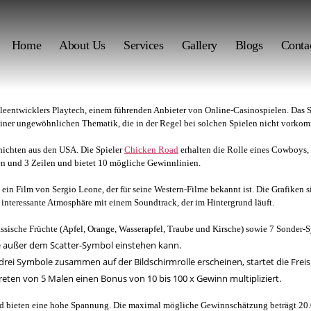
Home
About Us
Services
Gallery
Blogs
Conta
leentwicklers Playtech, einem führenden Anbieter von Online-Casinospielen. Das S
t einer ungewöhnlichen Thematik, die in der Regel bei solchen Spielen nicht vorkom
hichten aus den USA. Die Spieler
Chicken Road
erhalten die Rolle eines Cowboys, 
n und 3 Zeilen und bietet 10 mögliche Gewinnlinien.
 ein Film von Sergio Leone, der für seine Western-Filme bekannt ist. Die Grafiken s
e interessante Atmosphäre mit einem Soundtrack, der im Hintergrund läuft.
sische Früchte (Apfel, Orange, Wasserapfel, Traube und Kirsche) sowie 7 Sonder
e außer dem Scatter-Symbol einstehen kann.
 drei Symbole zusammen auf der Bildschirmrolle erscheinen, startet die Freis
eten von 5 Malen einen Bonus von 10 bis 100 x Gewinn multipliziert.
nd bieten eine hohe Spannung. Die maximal mögliche Gewinnschätzung beträgt 20.0