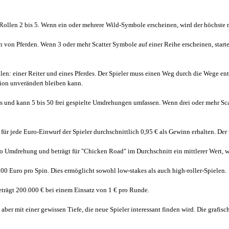
ollen 2 bis 5. Wenn ein oder mehrere Wild-Symbole erscheinen, wird der höchste m
n von Pferden. Wenn 3 oder mehr Scatter Symbole auf einer Reihe erscheinen, starte
en: einer Reiter und eines Pferdes. Der Spieler muss einen Weg durch die Wege en
ion unverändert bleiben kann.
und kann 5 bis 50 frei gespielte Umdrehungen umfassen. Wenn drei oder mehr Sca
für jede Euro-Einwurf der Spieler durchschnittlich 0,95 € als Gewinn erhalten. Der
ro Umdrehung und beträgt für "Chicken Road" im Durchschnitt ein mittlerer Wert, wa
100 Euro pro Spin. Dies ermöglicht sowohl low-stakes als auch high-roller-Spielen.
trägt 200.000 € bei einem Einsatz von 1 € pro Runde.
ber mit einer gewissen Tiefe, die neue Spieler interessant finden wird. Die grafis