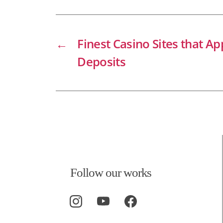
←
Finest Casino Sites that A
Deposits
Follow our works