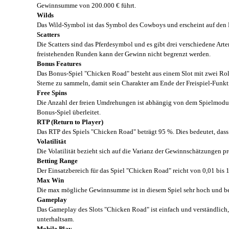
Gewinnsumme von 200.000 € führt.
Wilds
Das Wild-Symbol ist das Symbol des Cowboys und erscheint auf den R
Scatters
Die Scatters sind das Pferdesymbol und es gibt drei verschiedene Arte
freistehenden Runden kann der Gewinn nicht begrenzt werden.
Bonus Features
Das Bonus-Spiel "Chicken Road" besteht aus einem Slot mit zwei Roll
Sterne zu sammeln, damit sein Charakter am Ende der Freispiel-Funkt
Free Spins
Die Anzahl der freien Umdrehungen ist abhängig von dem Spielmodus 
Bonus-Spiel überleitet.
RTP (Return to Player)
Das RTP des Spiels "Chicken Road" beträgt 95 %. Dies bedeutet, dass 
Volatilität
Die Volatilität bezieht sich auf die Varianz der Gewinnschätzungen p
Betting Range
Der Einsatzbereich für das Spiel "Chicken Road" reicht von 0,01 bis 
Max Win
Die max mögliche Gewinnsumme ist in diesem Spiel sehr hoch und be
Gameplay
Das Gameplay des Slots "Chicken Road" ist einfach und verständlich, a
unterhaltsam.
Mobile Play