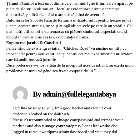
Țărmul Păsărilor a fost unul dintre cele mai îndrăgite titluri care a apărut pe
piața de sloturi în ultimii ani. Jocul se evidențiază printr-o tematică
distinctivă, grafică clasică și o atmosferă plină de aventură.
Datorită celor 96% de Rata de Return a utilizatoriului pentru fiecare rundă
jucată, acestea sunt sigure să-și atingă obiectivele pe care le-au stabilit. Cei
mai mulți utilizatori v-au remarcat cu plăcere simbolurile specializate și
modul în care se aliniază la o combinație optimă.
Expunerea jocului & Concluzii
Ferice fiind de existența aviației, "Chicken Road" va rămâne un titlu cu
impact atât pentru nou-veniți dar și pentru cei mai experimentați utilizatori
care iși ambiționează jocurile.
Dacă preferarea v-a fost aflată de la începutul acestui articol, nu există nicio
problemă: păstrați-vă gândirea fixată asupra titlului "".
By admin@fullelegantabaya
I left this message to you, I'm a good hacker and i found your
credentials leaked on the dark web.
Please it's recommended to change your password and reimage your
machine and also reimage your wordpress, I don't know who else
logged in to your wordpress admin dashboard and what they did.