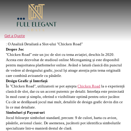
Full
Elegant
Abaya
Get a Quote
: O Analiză Detaliată a Slot-ului "Chicken Road"
Despre Joc
"Chicken Road" este un joc de slot cu tema aviației, deschis în 2020.
Acesta este dezvoltat de studioul online Microgaming și este disponibil
pentru majoritatea platformelor online. Având o latură clasică din punctul
de vedere al designului grafic, jocul își atrage atenția prin tema originală
care combină avioanele cu păsările.
Design Grafic și Interfață
În "Chicken Road", utilizatorii se pot aștepta
Chicken Road
la o experiență
clasică de slot, dar cu un accent puternic pe detalii. Interfața este proiectată
în mod curat și simplu, oferind o vizibilitate optimă pentru orice jucător.
Cu cât se desfășoară jocul mai mult, detaliile de design grafic devin din ce
în ce mai detaliate.
Simboluri și Payout-uri
Jocul folosește simboluri standard, precum: 9 de culori, harta cu avion,
păsările, avionul clasic. De asemenea, jucătorii pot identifica simbolurile
specializate într-o manieră destul de clară.