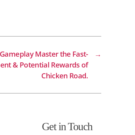
 Gameplay Master the Fast-
→
ent & Potential Rewards of
Chicken Road.
Get in Touch