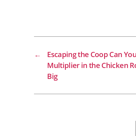
←
Escaping the Coop Can You
Multiplier in the Chicken
Big