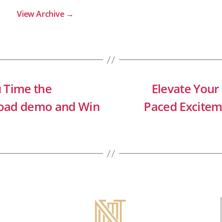
View Archive
→
 Time the
Elevate Your
 Road demo and Win
Paced Excitem